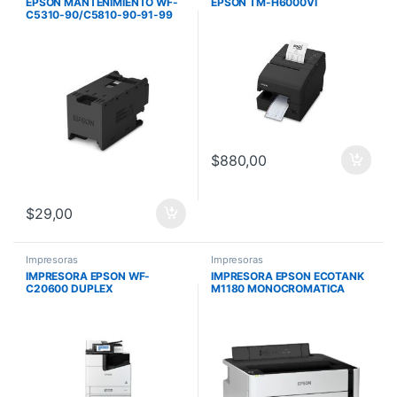
EPSON MANTENIMIENTO WF-
EPSON TM-H6000VI
C5310-90/C5810-90-91-99
$
880,00
$
29,00
Impresoras
Impresoras
IMPRESORA EPSON WF-
IMPRESORA EPSON ECOTANK
C20600 DUPLEX
M1180 MONOCROMATICA
WIFI/ETHERNET/NFC/PS/ADF/
39PPM DUPLEX RED 10 BASE
FAX 60 PPM T02Q C11CH8
T USB WIFI DIRECT