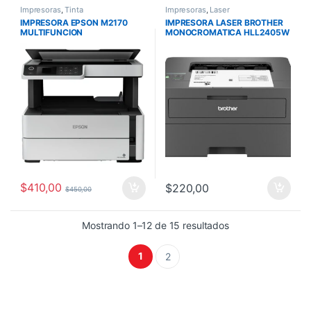
Impresoras
,
Tinta
Impresoras
,
Laser
IMPRESORA EPSON M2170
IMPRESORA LASER BROTHER
MULTIFUNCION
MONOCROMATICA HLL2405W
MONOCROMATICA
24 PPM WIFI
DUPLEX/WIFI T534
C11CH43301
$
410,00
$
220,00
$
450,00
Mostrando 1–12 de 15 resultados
1
2