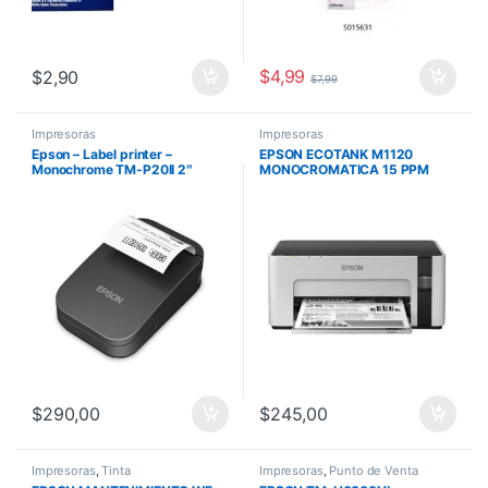
$
4,99
$
2,90
$
7,99
Impresoras
Impresoras
Epson – Label printer –
EPSON ECOTANK M1120
Monochrome TM-P20II 2″
MONOCROMATICA 15 PPM
USB WIFI
$
290,00
$
245,00
Impresoras
,
Tinta
Impresoras
,
Punto de Venta