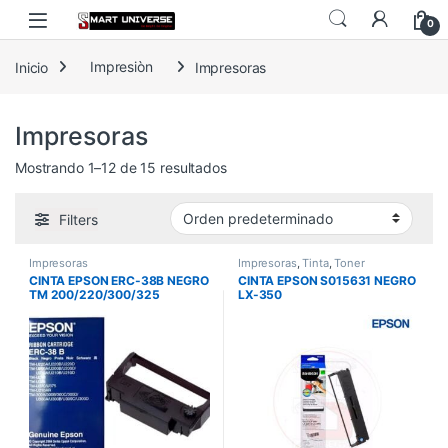
Skip to navigation
Skip to content
0
Inicio
Impresiòn
Impresoras
Impresoras
Mostrando 1–12 de 15 resultados
Filters
Impresoras
Impresoras
,
Tinta
,
Toner
CINTA EPSON ERC-38B NEGRO
CINTA EPSON S015631 NEGRO
TM 200/220/300/325
LX-350