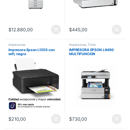
$
12.880,00
$
445,00
Impresoras
Impresoras
,
Tinta
Impresora Epson L1350 con
IMPRESORA EPSON L6490
wifi, negra
MULTIFUNCION
INALAMBRICA/COPIA/ESCANE
A/FAX/ETHERNET 110V T524
C11CJ88301
$
210,00
$
730,00