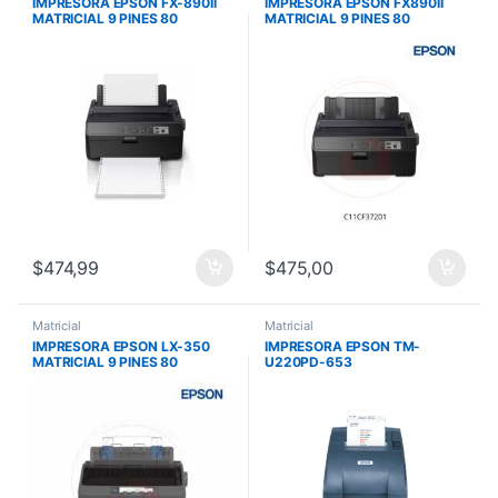
IMPRESORA EPSON FX-890II
IMPRESORA EPSON FX890II
MATRICIAL 9 PINES 80
MATRICIAL 9 PINES 80
COLUMNAS
COLUMNAS 738 CPS/FX890
$
474,99
$
475,00
Matricial
Matricial
IMPRESORA EPSON LX-350
IMPRESORA EPSON TM-
MATRICIAL 9 PINES 80
U220PD-653
COLUMNAS
MATRICIAL/PARALELA/CORTE
MANUAL/CON FUENTE/ ERC-
38B C31C518653