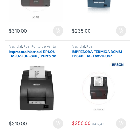
$
310,00
$
235,00
Matricial
,
Pos
,
Punto de Venta
Matricial
,
Pos
Impresora Matricial EPSON
IMPRESORA TÉRMICA 80MM
TM-U220D-806 / Punto de
EPSON TM-T88VII-052
Venta, USB,
500MM/S USB ETHERNET.
$
350,00
$
310,00
$
402,49