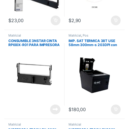
$
23,00
$
2,90
Matricial
Matricial
,
Pos
CONSUMIBLE 3NSTAR CINTA
IMP. SAT TERMICA 38T USE
RPI00X-R01 PARA IMPRESORA
58mm 300mm-s 203DPI con
MATRICIAL RPI006 Y RPI007
CORTADOR USB SERIAL
PURPLE
ETHERNET 1D 2D NEGRO
$
180,00
Matricial
Matricial