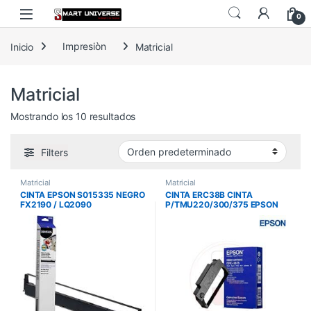
Skip to navigation
Skip to content
0
Inicio
Impresiòn
Matricial
Matricial
Mostrando los 10 resultados
Filters
Matricial
Matricial
CINTA EPSON S015335 NEGRO
CINTA ERC38B CINTA
FX2190 / LQ2090
P/TMU220/300/375 EPSON