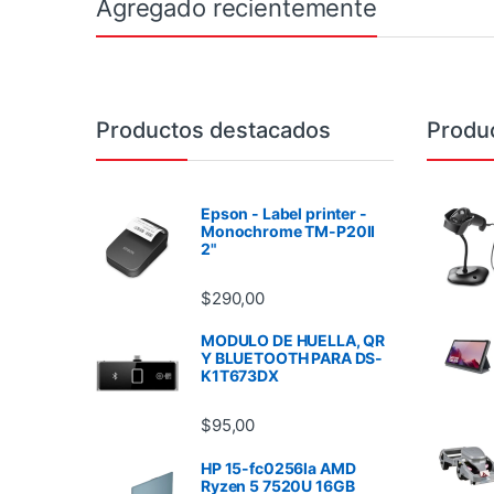
Agregado recientemente
Brands Carousel
Productos destacados
Produ
Epson - Label printer -
Monochrome TM-P20II
2"
$
290,00
MODULO DE HUELLA, QR
Y BLUETOOTH PARA DS-
K1T673DX
$
95,00
HP 15-fc0256la AMD
Ryzen 5 7520U 16GB