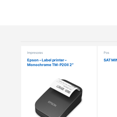
Products Grid
Impresoras
Pos
Epson – Label printer –
SAT MI
Monochrome TM-P20II 2″