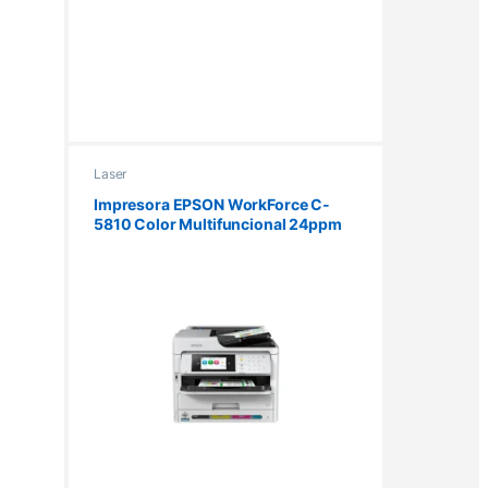
Laser
Impresora EPSON WorkForce C-
5810 Color Multifuncional 24ppm
ADF Wifi Ethernet Duplex