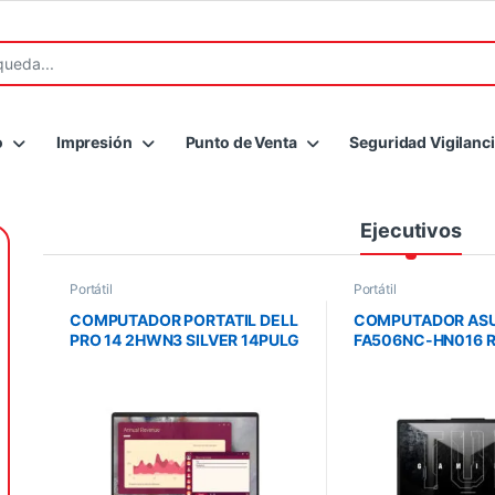
r:
o
Impresión
Punto de Venta
Seguridad Vigilanc
Ejecutivos
Portátil
Portátil
COMPUTADOR PORTATIL DELL
COMPUTADOR ASU
PRO 14 2HWN3 SILVER 14PULG
FA506NC-HN016 
FHD ULTRA 7
16GB/512GB SSD/ 
4G/15.6FHD/NO O