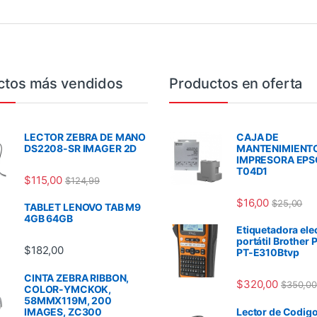
ctos más vendidos
Productos en oferta
LECTOR ZEBRA DE MANO
CAJA DE
DS2208-SR IMAGER 2D
MANTENIMIENT
IMPRESORA EP
T04D1
$
115,00
$
124,99
$
16,00
$
25,00
TABLET LENOVO TAB M9
4GB 64GB
Etiquetadora ele
portátil Brother 
$
182,00
PT-E310Btvp
CINTA ZEBRA RIBBON,
$
320,00
$
350,00
COLOR-YMCKOK,
58MMX119M, 200
IMAGES, ZC300
Lector de Codigo