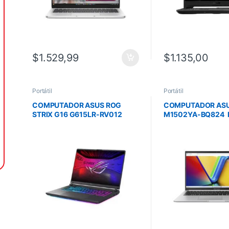
$
1.529,99
$
1.135,00
Portátil
Portátil
COMPUTADOR ASUS ROG
COMPUTADOR AS
STRIX G16 G615LR-RV012
M1502YA-BQ824 
ULTRA 9
512 SSD 8G 15 FHD
275HX/32G/1TSSD/RTX5070
SILVER MOUSE
12G/16 FHD/NO OS/GRIS/MOC