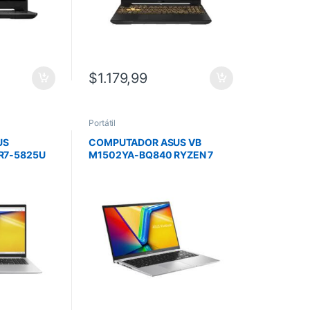
$
1.179,99
Portátil
US
COMPUTADOR ASUS VB
R7-5825U
M1502YA-BQ840 RYZEN 7
 NO OS
5825U/8GB / 1TB SSD/ 15.6
FHD/MOUSE/NO OS/SILVER