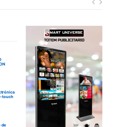
O
SON
ctrónica
P-touch
 de