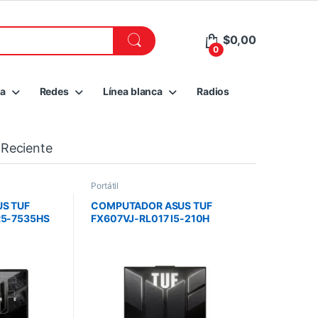
$
0,00
0
ia
Redes
Línea blanca
Radios
Reciente
Portátil
S TUF
COMPUTADOR ASUS TUF
R5-7535HS
FX607VJ-RL017 I5-210H
RTX 3050
16GB/512 SSD/RTX3050
S/BLACK
6G/15.6FHD/NO
OS/GRIS/MOCHILA