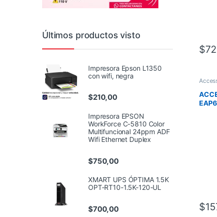
Últimos productos visto
$
72
Impresora Epson L1350
con wifi, negra
Access
ACCE
$
210,00
EAP
AX30
Impresora EPSON
WIFI
WorkForce C-5810 Color
POE
Multifuncional 24ppm ADF
Wifi Ethernet Duplex
$
750,00
XMART UPS ÓPTIMA 1.5K
OPT-RT10-1.5K-120-UL
$
15
$
700,00