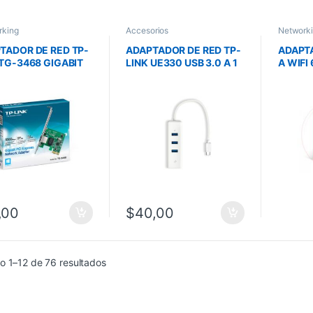
rking
Accesorios
Network
TADOR DE RED TP-
ADAPTADOR DE RED TP-
ADAPT
 TG-3468 GIGABIT
LINK UE330 USB 3.0 A 1
A WIFI
 EXPPRESS WAKE
PUERTO GIGABIT
DUAL 
AN
ETHERNET Y HUB DE 3
5DBI A
PUERTOS USB
ARCHE
,00
$
40,00
o 1–12 de 76 resultados