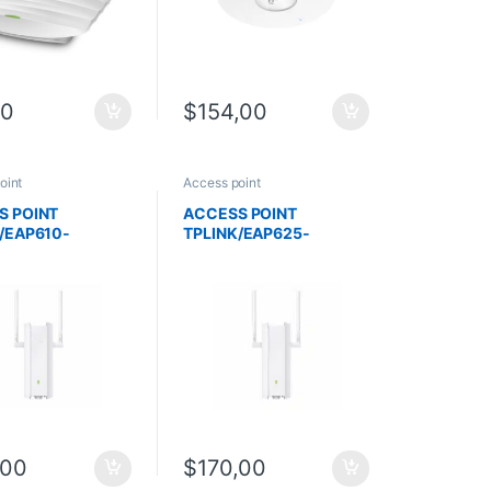
00
$
154,00
oint
Access point
S POINT
ACCESS POINT
/EAP610-
TPLINK/EAP625-
OR AX1800/
OUTDOOR HD AX1800/
/ALIMENTACION
WIFI6/ALIMENTACION
67
POE/IP67/ANTENA
EXTERNAS
,00
$
170,00