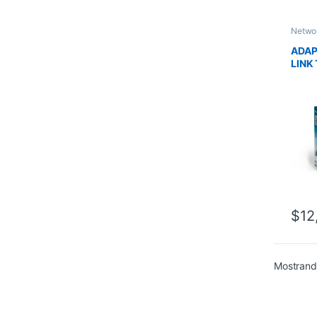
Netwo
ADAP
LINK
PCI-
ON L
$
12
Mostrand