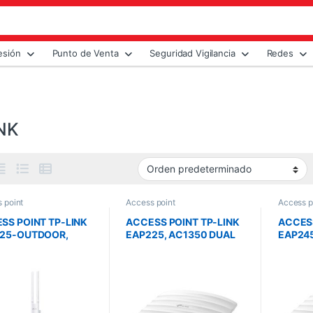
esión
Punto de Venta
Seguridad Vigilancia
Redes
NK
 point
Access point
Access p
SS POINT TP-LINK
ACCESS POINT TP-LINK
ACCESS
25-OUTDOOR,
EAP225, AC1350 DUAL
EAP24
00 DUAL BAND,
BAND CEILING MOUNT,
CEILIN
LCOMM, 867MBPS
QUALCOMM, 867MBPS
MOUNT
GHZ + 300MBPS AT
AT 5GHZ + 450MBPS AT
00MBP
H
450MBP