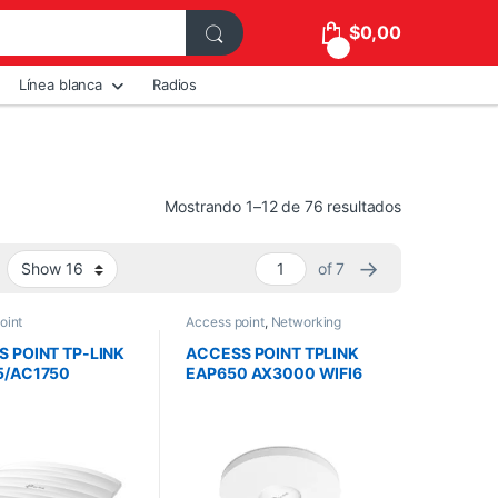
$
0,00
0
Línea blanca
Radios
Mostrando 1–12 de 76 resultados
→
of 7
oint
Access point
,
Networking
 POINT TP-LINK
ACCESS POINT TPLINK
5/AC1750
EAP650 AX3000 WIFI6
G
INTERIOR MONTAJE EN
/QUALCOMM/13
TECHO
S AT 5GHZ +
S AT 2.4GHZ/ 1