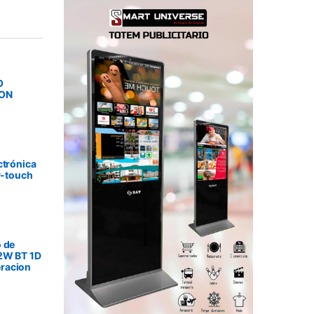
O
SON
ctrónica
P-touch
 de
2W BT 1D
racion