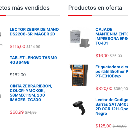
ctos más vendidos
Productos en oferta
LECTOR ZEBRA DE MANO
CAJA DE
DS2208-SR IMAGER 2D
MANTENIMIENT
IMPRESORA EP
T04D1
$
115,00
$
124,99
$
16,00
$
25,00
TABLET LENOVO TAB M9
4GB 64GB
Etiquetadora ele
portátil Brother 
$
182,00
PT-E310Btvp
CINTA ZEBRA RIBBON,
$
320,00
$
350,00
COLOR-YMCKOK,
58MMX119M, 200
IMAGES, ZC300
Lector de Codigo
Barras SAT AI40
2D OCR 12H-Ope
$
68,99
$
74,99
Negro
$
125,00
$
140,00