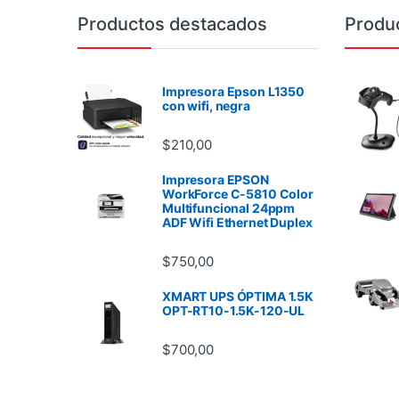
Brands Carousel
Productos destacados
Produ
Impresora Epson L1350
con wifi, negra
$
210,00
Impresora EPSON
WorkForce C-5810 Color
Multifuncional 24ppm
ADF Wifi Ethernet Duplex
$
750,00
XMART UPS ÓPTIMA 1.5K
OPT-RT10-1.5K-120-UL
$
700,00