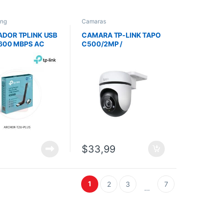
ing
Camaras
ADOR TPLINK USB
CAMARA TP-LINK TAPO
 600 MBPS AC
C500/2MP /
BAND ANTENA
EXTERIOR/360° /AUDIO
LTA GANANCIA –
BI /512 GB/DETECCION
R-T2U-P
DE IA
$
33,99
1
2
3
7
…