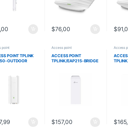
,00
$
76,00
$
91,
 point
Access point
Access p
SS POINT TPLINK
ACCESS POINT
ACCES
650-OUTDOOR
TPLINK/EAP215-BRIDGE
TPLINK
00/
KIT /EXTERIOR /5KM DE
OUTDO
6/ALIMENTACION
ALCANCE/
WIFI6
WIFI6/ALIMENTACION
POE/IP
POE
7,99
$
157,00
$
165