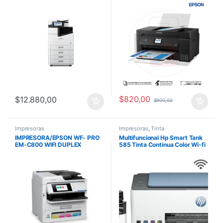
FAX 60 PPM T02Q C11CH8
C11CH96301
$
820,00
$
12.880,00
$
900,00
Impresoras
Impresoras
,
Tinta
IMPRESORA/EPSON WF- PRO
Multifuncional Hp Smart Tank
EM-C800 WIFI DUPLEX
585 Tinta Continua Color Wi-fi
25PPM