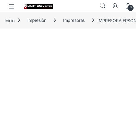
Skip to navigation
Skip to content
0
Inicio
Impresiòn
Impresoras
IMPRESORA EPSON