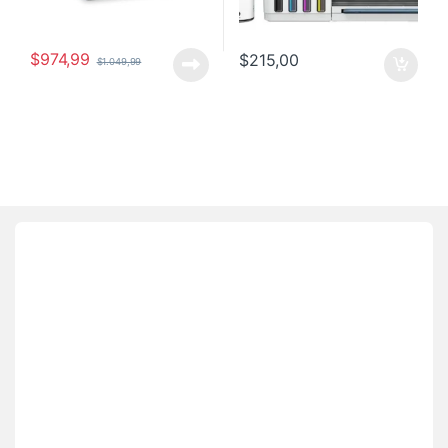
$
974,99
$
215,00
$
1.049,99
Brands Carousel