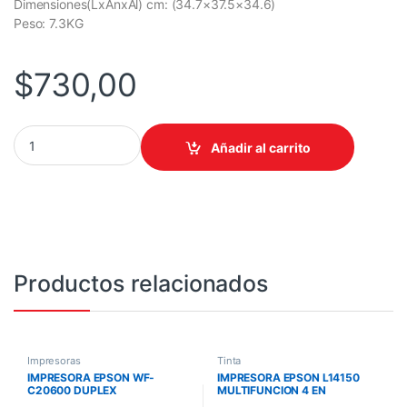
Dimensiones(LxAnxAl) cm: (34.7×37.5×34.6)
Peso: 7.3KG
$
730,00
IMPRESORA EPSON L6490 MULTIFUNCION INALAMBRICA/COPIA/
Añadir al carrito
Productos relacionados
Impresoras
Tinta
IMPRESORA EPSON WF-
IMPRESORA EPSON L14150
C20600 DUPLEX
MULTIFUNCION 4 EN
WIFI/ETHERNET/NFC/PS/ADF/
1/DUPLEX/A3/FAX T504