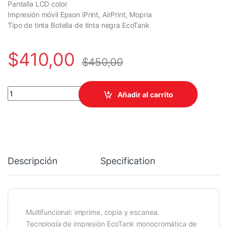
Pantalla LCD color
Impresión móvil Epson iPrint, AirPrint, Mopria
Tipo de tinta Botella de tinta negra EcoTank
$
410,00
$
450,00
IMPRESORA EPSON M2170 MULTIFUNCION MONOCROMATICA DUP
Añadir al carrito
Descripción
Specification
Multifuncional: imprime, copia y escanea.
Tecnología de impresión EcoTank monocromática de