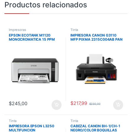
Productos relacionados
Impresoras
Tinta
EPSON ECOTANK M1120
IMPRESORA CANON G3110
MONOCROMATICA 15 PPM
MFP PIXMA 2315C004AB PAN
USB WIFI
1.2 PUL, WIFI, 8PPM 5PPMC,
TINTA GI190
$
217,99
$
245,00
$
230,00
Tinta
Tinta
IMPRESORA EPSON L3250
CABEZAL CANON BH-1/CH-1
MULTIFUNCION
NEGRO/COLOR BOQUILLAS