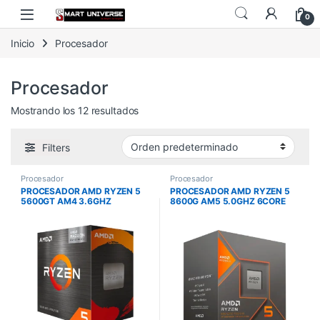
Skip to navigation
Skip to content
0
Inicio
Procesador
Procesador
Mostrando los 12 resultados
Filters
Procesador
Procesador
PROCESADOR AMD RYZEN 5
PROCESADOR AMD RYZEN 5
5600GT AM4 3.6GHZ
8600G AM5 5.0GHZ 6CORE
12HILOS CACHE 22MB 65W
WITHOUT THERMAL
SOLUTION