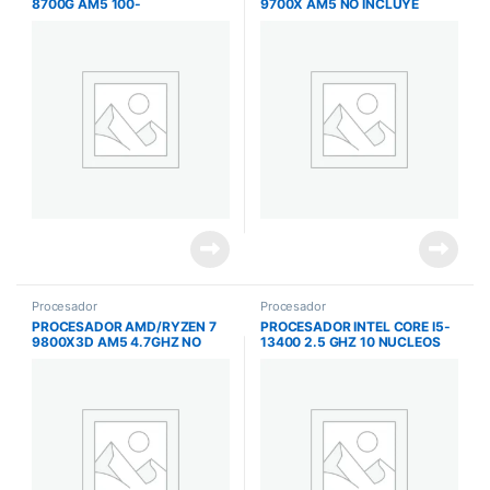
8700G AM5 100-
9700X AM5 NO INCLUYE
100000931BOX
COOLER 1100-100001404WOF
Procesador
Procesador
PROCESADOR AMD/RYZEN 7
PROCESADOR INTEL CORE I5-
9800X3D AM5 4.7GHZ NO
13400 2.5 GHZ 10 NUCLEOS
INCLUYE COOLER 100-
LGA 1700
100001084WOF