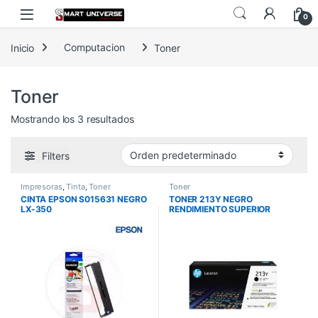
Skip to navigation
Skip to content
0
Inicio
Computacion
Toner
Toner
Mostrando los 3 resultados
Filters
Impresoras
,
Tinta
,
Toner
Toner
CINTA EPSON S015631 NEGRO
TONER 213Y NEGRO
LX-350
RENDIMIENTO SUPERIOR
LASERJET
5700/5800/6700/6800
18000P W2130Y