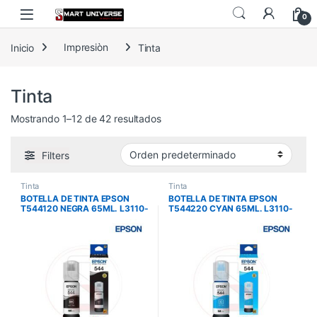
Skip to navigation
Skip to content
0
Inicio
Impresiòn
Tinta
Tinta
Mostrando 1–12 de 42 resultados
Filters
Tinta
Tinta
BOTELLA DE TINTA EPSON
BOTELLA DE TINTA EPSON
T544120 NEGRA 65ML. L3110-
T544220 CYAN 65ML. L3110-
L1350- L5190
L1350- L5190