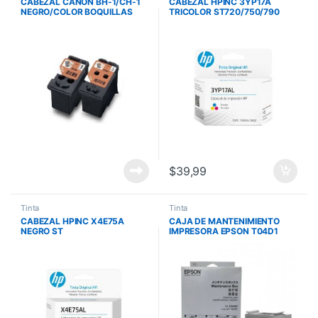
CABEZAL CANON BH-1/CH-1
CABEZAL HPINC 3YP17A
NEGRO/COLOR BOQUILLAS
TRICOLOR ST720/750/790
320N/384C
30000 PAG 3YP17AL
G1100/G2100/G3100/G2110/G
4100/G4111
$
39,99
Tinta
Tinta
CABEZAL HPINC X4E75A
CAJA DE MANTENIMIENTO
NEGRO ST
IMPRESORA EPSON T04D1
500/515/519/530/615
X4E75AL