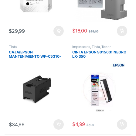
$
16,00
$
29,99
$
25,00
Tinta
Impresoras
,
Tinta
,
Toner
CAJA/EPSON
CINTA EPSON S015631 NEGRO
MANTENIMIENTO WF-C5310-
LX-350
90/C5810-90-91-99/M5299-
53 C12C938211
$
4,99
$
34,99
$
7,99