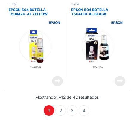
Tinta
Tinta
EPSON 504 BOTELLA
EPSON 504 BOTELLA
T504420-AL YELLOW
T504120-AL BLACK
L4150/L4160/L69161/L6171/L
L4150/L4160/L6161/L6171/L61
6191
91
Mostrando 1–12 de 42 resultados
1
2
3
4