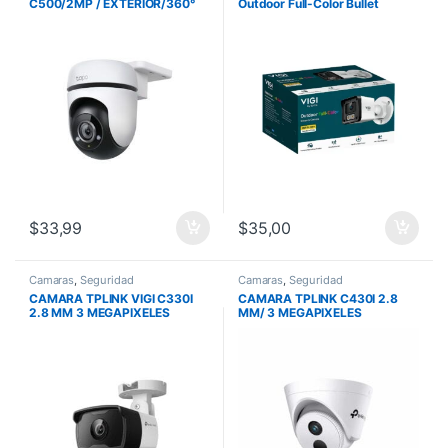
C500/2MP / EXTERIOR/360°
Outdoor Full-Color Bullet
/AUDIO BI /512 GB/DETECCION
Network LigthPro Night Vision
DE IA
Human and Veh. Smart
$
33,99
$
35,00
Camaras
,
Seguridad
Camaras
,
Seguridad
CAMARA TPLINK VIGI C330I
CAMARA TPLINK C430I 2.8
2.8 MM 3 MEGAPIXELES
MM/ 3 MEGAPIXELES
H.265PLUS/POE
H.265PLUS/POE