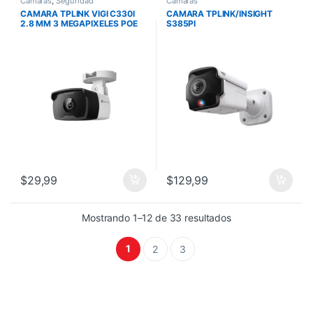
Camaras
,
Seguridad
Camaras
CAMARA TPLINK VIGI C330I
CAMARA TPLINK/INSIGHT
2.8 MM 3 MEGAPIXELES POE
S385PI
/EXTERIOR/INFRARROJO/4K-
8MP/ANALISIS DE PERSONAS
Y VEHICULOS/POE/AUDIO
$
29,99
$
129,99
Mostrando 1–12 de 33 resultados
1
2
3