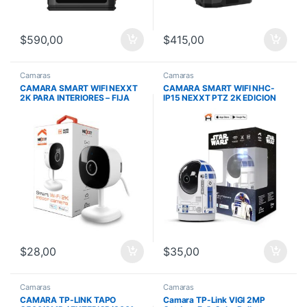
$
590,00
$
415,00
Camaras
Camaras
CAMARA SMART WIFI NEXXT
CAMARA SMART WIFI NHC-
2K PARA INTERIORES – FIJA
IP15 NEXXT PTZ 2K EDICION
R2D2 STAR WAR PARA
INTERIORES
$
28,00
$
35,00
Camaras
Camaras
CAMARA TP-LINK TAPO
Camara TP-Link VIGI 2MP