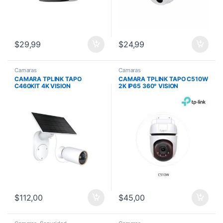
$
29,99
$
24,99
Camaras
Camaras
CAMARA TPLINK TAPO
CAMARA TPLINK TAPO C510W
C460KIT 4K VISION
2K IP65 360° VISION
NOCTURNA EN COLOR HASTA
NOCTURNA
512G INCLUYE PANEL SOLAR
$
112,00
$
45,00