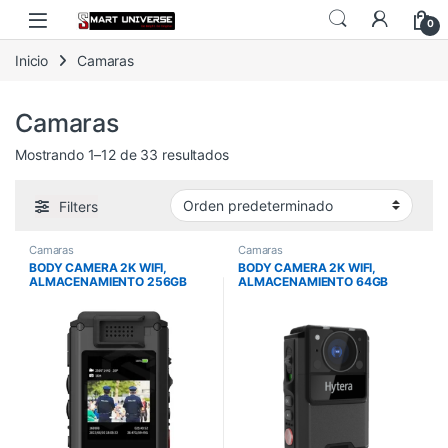
Skip to navigation
Skip to content
0
Inicio
Camaras
Camaras
Mostrando 1–12 de 33 resultados
Filters
Camaras
Camaras
BODY CAMERA 2K WIFI,
BODY CAMERA 2K WIFI,
ALMACENAMIENTO 256GB
ALMACENAMIENTO 64GB
BATERIA 2100MAH
BATERIA 2100MAH