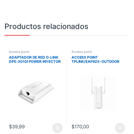
Productos relacionados
Access point
Access point
ADAPTADOR DE RED D-LINK
ACCESS POINT
DPE-301GI POWER INYECTOR
TPLINK/EAP625-OUTDOOR
– GIGABIT POE
HD AX1800/
WIFI6/ALIMENTACION
POE/IP67/ANTENA EXTERNAS
$
39,99
$
170,00