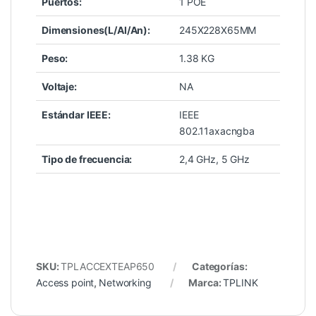
Puertos:
1 POE
Dimensiones(L/Al/An):
245X228X65MM
Peso:
1.38 KG
Voltaje:
NA
Estándar IEEE:
IEEE
802.11axacngba
Tipo de frecuencia:
2,4 GHz, 5 GHz
SKU:
TPLACCEXTEAP650
Categorías:
Access point
,
Networking
Marca:
TPLINK