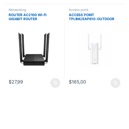
Networking
Access point
ROUTER AC2100 WI-FI
ACCESS POINT
GIGABIT ROUTER
TPLINK/EAP610-OUTDOOR
AX1800/
WIFI6/ALIMENTACION
POE/IP67
$
27,99
$
165,00