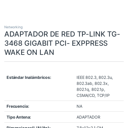
Networking
ADAPTADOR DE RED TP-LINK TG-
3468 GIGABIT PCI- EXPPRESS
WAKE ON LAN
Estándar Inalámbricos:
IEEE 802.3, 802.3u,
802.3ab, 802.3x,
802.1q, 802.1p,
CSMA/CD, TCP/IP
Frecuencia:
NA
Tipo Antena:
ADAPTADOR
Dimensiones(L/Al/An):
7.8x12x2.1 CM