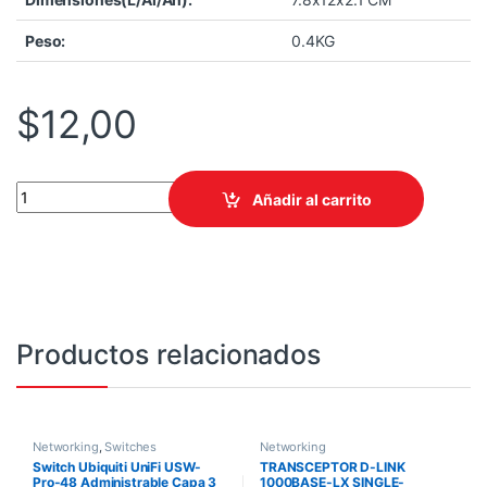
Peso:
0.4KG
$
12,00
ADAPTADOR DE RED TP-LINK TG-3468 GIGABIT PCI- EXPPRESS 
Añadir al carrito
Productos relacionados
Networking
,
Switches
Networking
Switch Ubiquiti UniFi USW-
TRANSCEPTOR D-LINK
Pro-48 Administrable Capa 3
1000BASE-LX SINGLE-