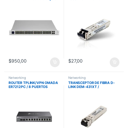
Gigabit 48 Puertos
MODE/10 KM
$
950,00
$
27,00
Networking
Networking
ROUTER TPLINK/VPN OMADA
TRANSCEPTOR DE FIBRA D-
ER7212PC / 8 PUERTOS
LINK DEM-431XT /
POE/GESTION DESDE LA NUBE
MULTIMODO SFP+ 10GBASE-
SR / 300M