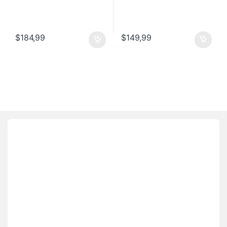
$
184,99
$
149,99
Brands Carousel