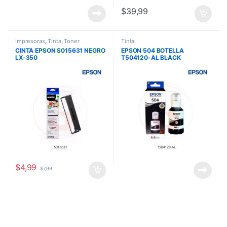
$
39,99
Impresoras
,
Tinta
,
Toner
Tinta
CINTA EPSON S015631 NEGRO
EPSON 504 BOTELLA
LX-350
T504120-AL BLACK
L4150/L4160/L6161/L6171/L6
191
$
4,99
$
7,99