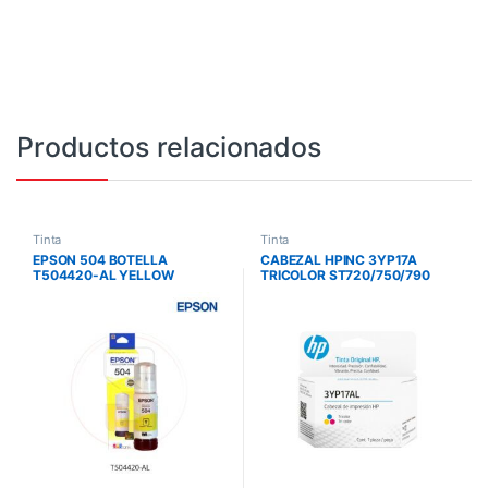
Productos relacionados
Tinta
Tinta
EPSON 504 BOTELLA
CABEZAL HPINC 3YP17A
T504420-AL YELLOW
TRICOLOR ST720/750/790
L4150/L4160/L69161/L6171/L
30000 PAG 3YP17AL
6191