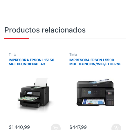
Productos relacionados
Tinta
Tinta
IMPRESORA EPSON L15150
IMPRESORA EPSON L5590
MULTIFUNCIONAL A3
MULTIFUNCION/WIFI/ETHERNE
/DUPLEX AUTOMATICA/WIFI
T/INALAMBRICA/ADF/T544
C11CH72301
C11CK57301
$
1.440,99
$
447,99