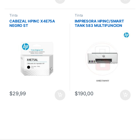
Tinta
Tinta
CABEZAL HPINC X4E75A
IMPRESORA HPINC/SMART
NEGRO ST
TANK 583 MULTIFUNCION
500/515/519/530/615
WIFI/12PPM/5PPM C/ TINTA
X4E75AL
GT52/GT53/PANT 1.2P
$
29,99
$
190,00