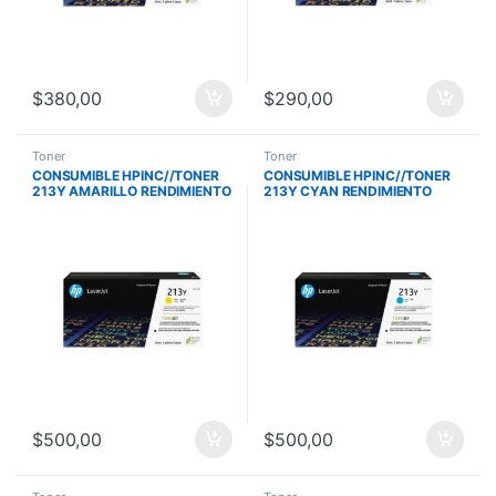
$
380,00
$
290,00
Toner
Toner
CONSUMIBLE HPINC//TONER
CONSUMIBLE HPINC//TONER
213Y AMARILLO RENDIMIENTO
213Y CYAN RENDIMIENTO
SUPERIOR LASERJET
SUPERIOR LASERJET
5800/6700/6800 12000P
5700/5800/6700/6800
W2132Y
12000P W2131Y
$
500,00
$
500,00