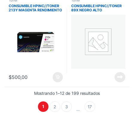
Toner
Toner
CONSUMIBLE HPINC//TONER
CONSUMIBLE HPINC//TONER
213Y MAGENTA RENDIMIENTO
89X NEGRO ALTO
SUPERIOR LASERJET
RENDIMIENTO LASERJET
5800/6700/6800 12000P
M507/M528 10000 PAG
W2133Y
CF289X
$
500,00
Mostrando 1–12 de 199 resultados
1
2
3
17
…