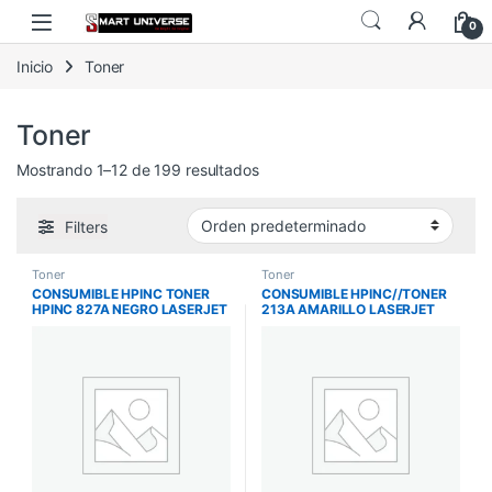
Skip to navigation
Skip to content
0
Inicio
Toner
Toner
Mostrando 1–12 de 199 resultados
Filters
Toner
Toner
CONSUMIBLE HPINC TONER
CONSUMIBLE HPINC//TONER
HPINC 827A NEGRO LASERJET
213A AMARILLO LASERJET
M880Z 29500 PAG CF300A
5700/5800/6700/6800 3000
PAG W2132A