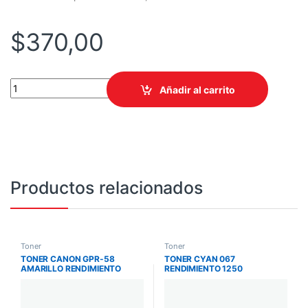
$
370,00
CONSUMIBLE HPINC//TONER 213X CYAN ALTO RENDIMIENTO LA
Añadir al carrito
Productos relacionados
Toner
Toner
TONER CANON GPR-58
TONER CYAN 067
AMARILLO RENDIMIENTO
RENDIMIENTO 1250
18000 PAGINAS IRA
IMPRESIONES IC
C257IF/C357IF
/MF654/MF653