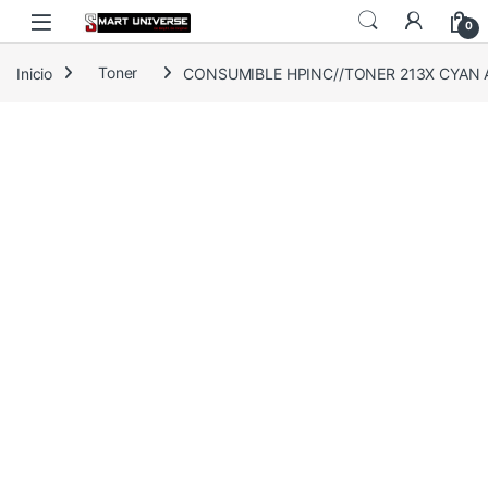
Skip to navigation
Skip to content
0
Inicio
Toner
CONSUMIBLE HPINC//TONER 213X CYAN 