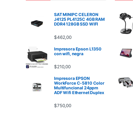
SAT MINIPC CELERON
J4125 PL4125C 4GB RAM
DDR4 128GB SSD WIFI
$
462,00
Impresora Epson L1350
con wifi, negra
$
210,00
Impresora EPSON
WorkForce C-5810 Color
Multifuncional 24ppm
ADF Wifi Ethernet Duplex
$
750,00