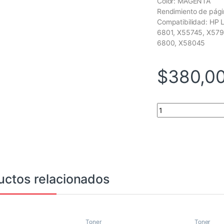
Color: MAGENTA
Rendimiento de pág
Compatibilidad: HP 
6801, X55745, X5794
6800, X58045
$
380,0
CONSUMIBLE HPINC
uctos relacionados
Toner
Toner