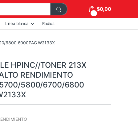
$
0,00
0
Línea blanca
Radios
00/6800 6000PAG W2133X
E HPINC//TONER 213X
ALTO RENDIMIENTO
5700/5800/6700/6800
W2133X
 RENDIMIENTO