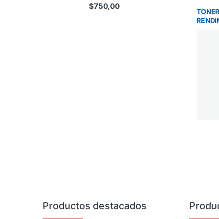
$
750,00
TONER
RENDi
IMPRE
Brands Carousel
Productos destacados
Produ