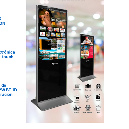
O
SON
ctrónica
P-touch
 de
2W BT 1D
racion