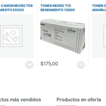
 CANON NEGRO T06
TONER NEGRO T10
TONER 
MIENTO 20500
RENDIMIENTO 13000
AMARIL
SIONES IR 1643
IMPRESIONES IC MF1538C
18000 P
C257IF/
$
175,00
ctos más vendidos
Productos en oferta