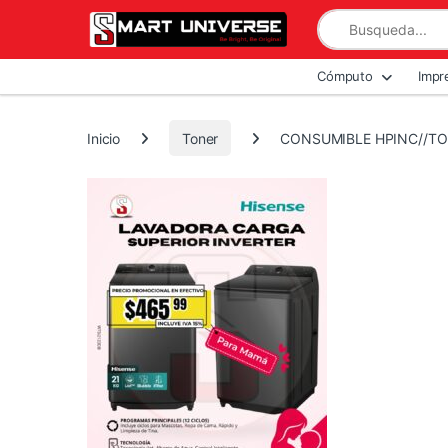
Skip to navigation
Skip to content
Search for:
All Departments
Cómputo
Impr
Inicio
Toner
CONSUMIBLE HPINC//TO