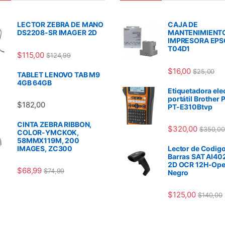
LECTOR ZEBRA DE MANO
CAJA DE
DS2208-SR IMAGER 2D
MANTENIMIENT
IMPRESORA EP
T04D1
$
115,00
$
124,99
$
16,00
$
25,00
TABLET LENOVO TAB M9
4GB 64GB
Etiquetadora ele
portátil Brother 
$
182,00
PT-E310Btvp
CINTA ZEBRA RIBBON,
$
320,00
$
350,00
COLOR-YMCKOK,
58MMX119M, 200
IMAGES, ZC300
Lector de Codigo
Barras SAT AI40
2D OCR 12H-Ope
$
68,99
$
74,99
Negro
$
125,00
$
140,00