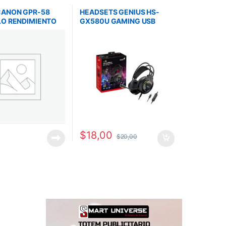
CANON GPR-58
HEADSETS GENIUS HS-
LO RENDIMIENTO
GX580U GAMING USB
AGINAS IRA
NEGRO CON RGB LED
C357IF
$
18,00
$
20,00