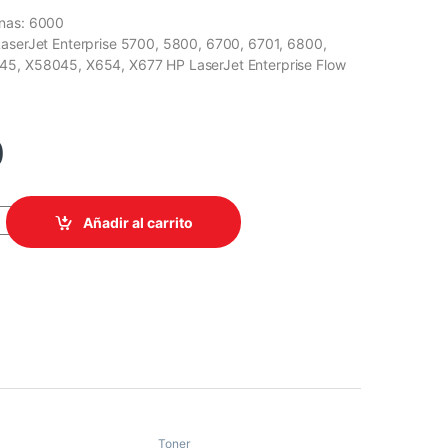
inas: 6000
LaserJet Enterprise 5700, 5800, 6700, 6701, 6800,
5, X58045, X654, X677 HP LaserJet Enterprise Flow
0
//TONER 213X MAGENTA ALTO RENDIMIENTO LASERJET 5700/58
Añadir al carrito
Toner