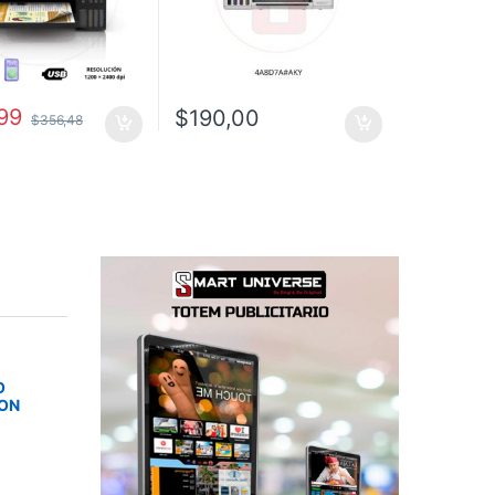
99
$
190,00
$
356,48
O
SON