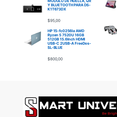
MODULO DE HUELLA, QR
Y BLUETOOTH PARA DS-
K1T673DX
$
95,00
HP 15-fc0256la AMD
Ryzen 5 7520U 16GB
512GB 15.6Inch HDMI
USB-C 2USB-A FreeDos-
SL-BLUE
$
800,00