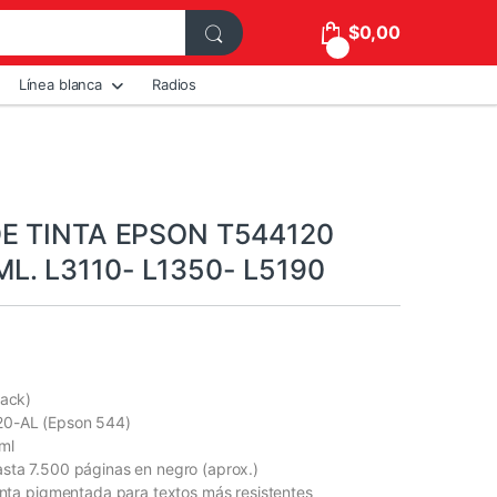
$
0,00
0
Línea blanca
Radios
E TINTA EPSON T544120
L. L3110- L1350- L5190
lack)
20-AL (Epson 544)
ml
sta 7.500 páginas en negro (aprox.)
Tinta pigmentada para textos más resistentes