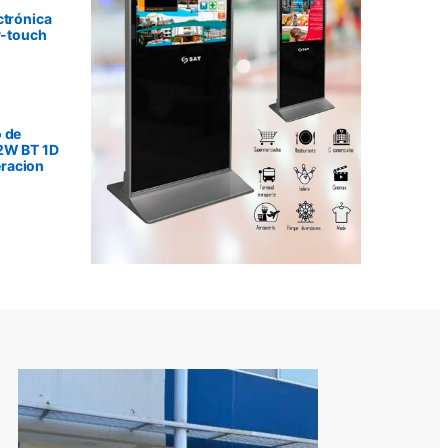
ctrónica
P-touch
 de
2W BT 1D
racion