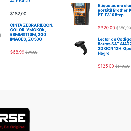
4GB 64GB
Etiquetadora ele
portátil Brother 
$
182,00
PT-E310Btvp
CINTA ZEBRA RIBBON,
$
320,00
$
350,00
COLOR-YMCKOK,
58MMX119M, 200
IMAGES, ZC300
Lector de Codigo
Barras SAT AI40
2D OCR 12H-Ope
$
68,99
$
74,99
Negro
$
125,00
$
140,00