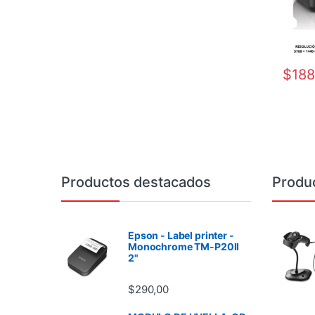
$
188
Brands Carousel
Productos destacados
Produ
Epson - Label printer -
Monochrome TM-P20II
2"
$
290,00