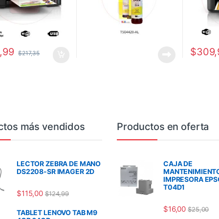
,99
$
309,
$
217,35
ctos más vendidos
Productos en oferta
LECTOR ZEBRA DE MANO
CAJA DE
DS2208-SR IMAGER 2D
MANTENIMIENT
IMPRESORA EP
T04D1
$
115,00
$
124,99
$
16,00
$
25,00
TABLET LENOVO TAB M9