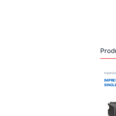
Prod
Impresi
IMPRE
SINGL
APP S
COPIA
C11CJ