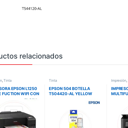
uctos relacionados
òn
,
Tinta
Tinta
Impresiòn
,
SORA EPSON L1250
EPSON 504 BOTELLA
IMPRES
E FUCTION WIFI CON
T504420-AL YELLOW
MULTIF
MART PANEL
L4150/L4160/L69161/L6171
WIFI/CO
/ESCANEA T544
/L6191
LEX APP
71301
T504 C1