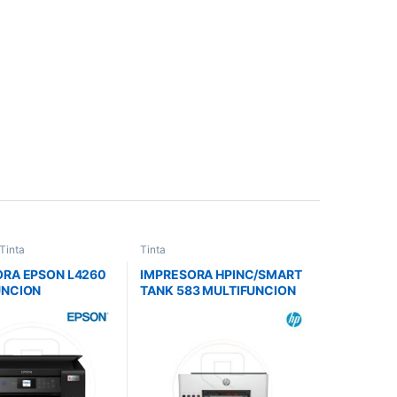
Tinta
Tinta
ORA EPSON L4260
IMPRESORA HPINC/SMART
UNCION
TANK 583 MULTIFUNCION
PIA/ESCANEA/DUP
WIFI/12PPM/5PPM C/
 SMART PANEL
TINTA GT52/GT53/PANT
1CJ63301
1.2P