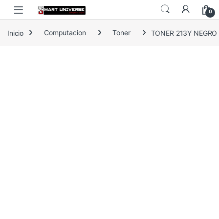
Skip to navigation
Skip to content
0
Inicio
Computacion
Toner
TONER 213Y NEGRO 