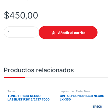
$
450,00
TONER 213Y NEGRO RENDIMIENTO SUPERIOR LASERJET 5700/5
Añadir al carrito
Productos relacionados
Toner
Impresoras
,
Tinta
,
Toner
TONER HP 53X NEGRO
CINTA EPSON S015631 NEGRO
LASERJET P2015/2727 7000
LX-350
PAG Q7553X