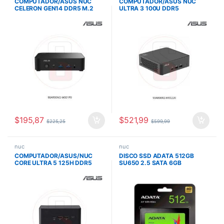
COMPUTADOR/ASUS NUC
COMPUTADOR/ASUS NUC
CELERON GEN14 DDR5 M.2
ULTRA 3 100U DDR5
WIFI 6E BT INCLUYE CORD
5600MHZ M.2 WIFI7 BT 5.4
90AR00M2-M001P0
SLIM 90AR00R2-M00220
$
195,87
$
521,99
$
225,25
$
599,99
nuc
nuc
COMPUTADOR/ASUS/NUC
DISCO SSD ADATA 512GB
CORE ULTRA 5 125H DDR5
SU650 2.5 SATA 6GB
5600MHZ M.2 2280 WIFI BT
INCLUYE CABLE 90AR0072-
M000N0