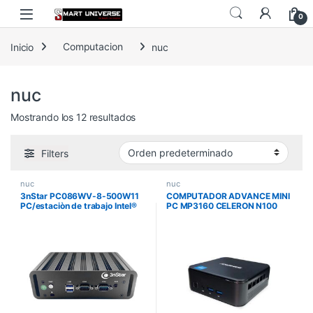
Skip to navigation
Skip to content
0
Inicio
Computacion
nuc
nuc
Mostrando los 12 resultados
Filters
nuc
nuc
3nStar PC086WV-8-500W11
COMPUTADOR ADVANCE MINI
PC/estaciòn de trabajo Intel®
PC MP3160 CELERON N100
Core™ i5 8 GB 500 GB SSD
M.2 1XSODIMM-DDR4 HDMI
Windows 11 Mini PC Negro
DP WIFI BT