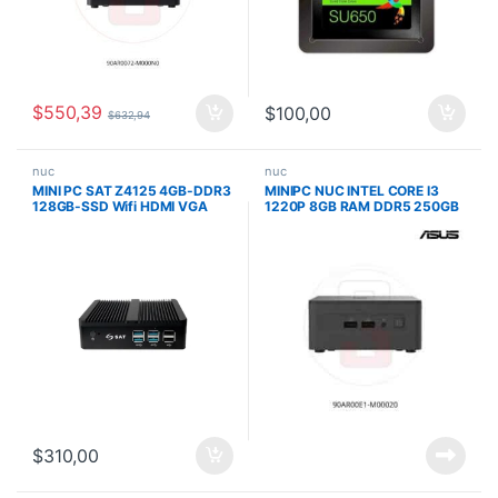
$
550,39
$
100,00
$
632,94
nuc
nuc
MINI PC SAT Z4125 4GB-DDR3
MINIPC NUC INTEL CORE I3
128GB-SSD Wifi HDMI VGA
1220P 8GB RAM DDR5 250GB
LAN 8-USB Black
SSD SIN SISTEMA OPERATIVO
MINPC-I31220P
$
310,00