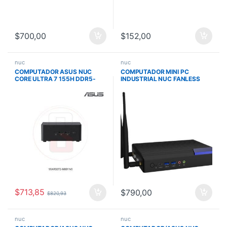
$
700,00
$
152,00
nuc
nuc
COMPUTADOR ASUS NUC
COMPUTADOR MINI PC
CORE ULTRA 7 155H DDR5-
INDUSTRIAL NUC FANLESS
5600MHZ M.2 2280 WIFI BT
CORE I5
INCLUYE CABLE 90AR0072-
M001N0
$
713,85
$
790,00
$
820,93
nuc
nuc