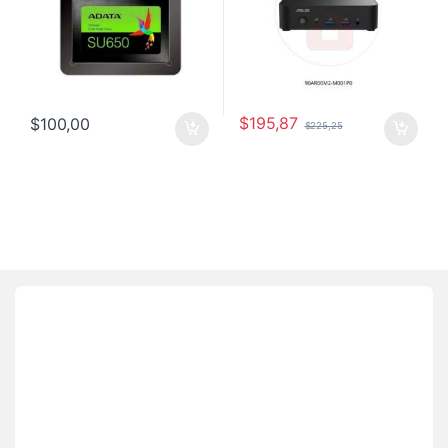
$
195,87
$
100,00
$
225,25
Brands Carousel