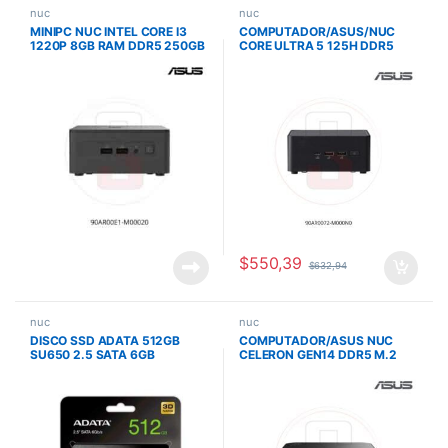
nuc
nuc
MINIPC NUC INTEL CORE I3
COMPUTADOR/ASUS/NUC
1220P 8GB RAM DDR5 250GB
CORE ULTRA 5 125H DDR5
SSD SIN SISTEMA OPERATIVO
5600MHZ M.2 2280 WIFI BT
MINPC-I31220P
INCLUYE CABLE 90AR0072-
M000N0
$
550,39
$
632,94
nuc
nuc
DISCO SSD ADATA 512GB
COMPUTADOR/ASUS NUC
SU650 2.5 SATA 6GB
CELERON GEN14 DDR5 M.2
WIFI 6E BT INCLUYE CORD
90AR00M2-M001P0