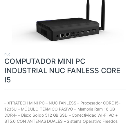
nuc
COMPUTADOR MINI PC
INDUSTRIAL NUC FANLESS CORE
I5
– XTRATECH MINI PC – NUC FANLESS – Procesador CORE I5-
1235U – MÓDULO TÉRMICO PASIVO – Memoria Ram 16 GB
DDR4- – Disco Solido 512 GB SSD – Conectividad WI-FI AC +
BT5.0 CON ANTENAS DUALES – Sistema Operativo Freedos