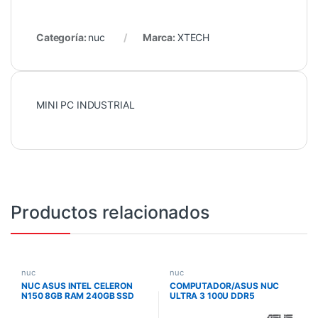
Categoría:
nuc
Marca:
XTECH
MINI PC INDUSTRIAL
Productos relacionados
nuc
nuc
NUC ASUS INTEL CELERON
COMPUTADOR/ASUS NUC
N150 8GB RAM 240GB SSD
ULTRA 3 100U DDR5
SIN SISTEMA OPERATIVO,
5600MHZ M.2 WIFI7 BT 5.4
INCLUYE TECLADO Y MOUSE
SLIM 90AR00R2-M00220