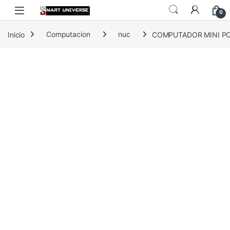
Skip to navigation
Skip to content
0
Inicio
Computacion
nuc
COMPUTADOR MINI PC