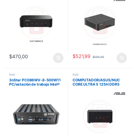
NUC14MNK-B
$
521,99
$
470,00
$
599,99
nuc
nuc
3nStar PC086WV-8-500W11
COMPUTADOR/ASUS/NUC
PC/estaciòn de trabajo Intel®
CORE ULTRA 5 125H DDR5
Core™ i5 8 GB 500 GB SSD
5600MHZ M.2 2280 WIFI BT
Windows 11 Mini PC Negro
INCLUYE CABLE 90AR0072-
M000N0