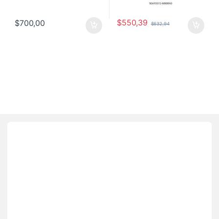
$
550,39
$
700,00
$
632,94
Brands Carousel