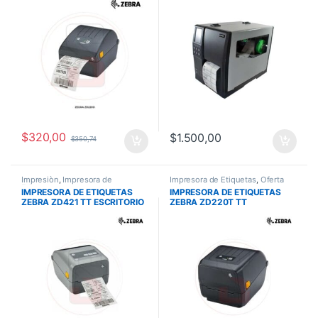
203 DPI, USB | ZD22042-
T01G00EZ
$
320,00
$
1.500,00
$
350,74
Impresiòn
,
Impresora de
Impresora de Etiquetas
,
Oferta
Etiquetas
IMPRESORA DE ETIQUETAS
IMPRESORA DE ETIQUETAS
ZEBRA ZD421 TT ESCRITORIO
ZEBRA ZD220T TT
74/300M/203 DPI USB,USB
ESCRITORIO, 203 DPI, USB
HOST ,BTLE5