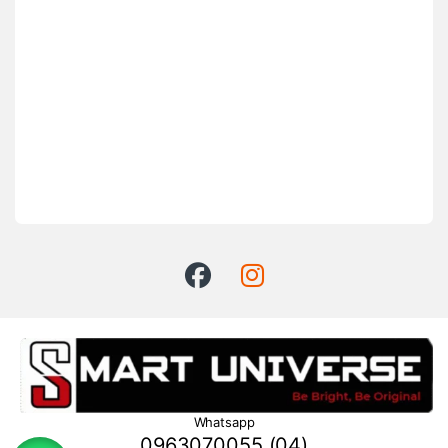
Whatsapp
0963070055 (04)