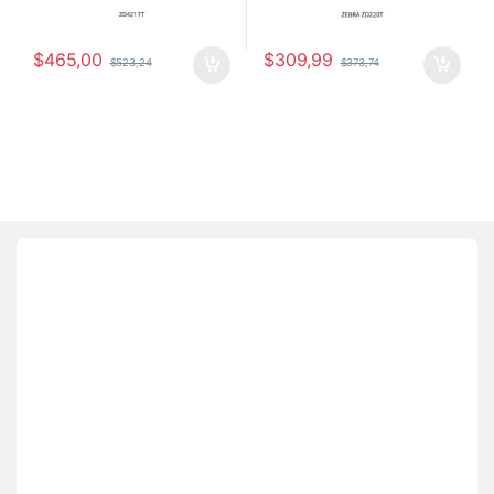
$
465,00
$
309,99
$
523,24
$
373,74
Brands Carousel