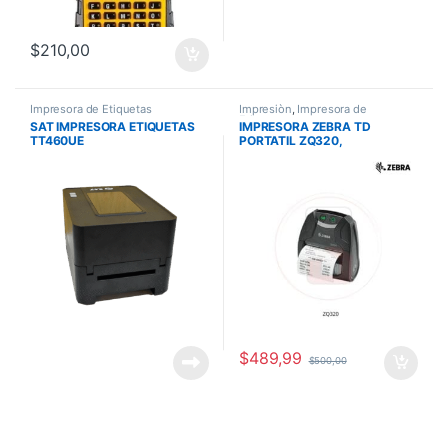
$
210,00
Impresora de Etiquetas
Impresiòn
,
Impresora de
Etiquetas
SAT IMPRESORA ETIQUETAS
IMPRESORA ZEBRA TD
TT460UE
PORTATIL ZQ320,
BLUETOOTH,3 PULGADAS
OUTDOOR
$
489,99
$
500,00