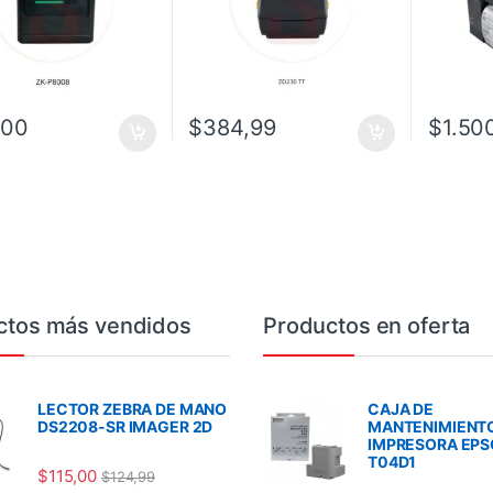
,00
$
384,99
$
1.50
ctos más vendidos
Productos en oferta
LECTOR ZEBRA DE MANO
CAJA DE
DS2208-SR IMAGER 2D
MANTENIMIENT
IMPRESORA EP
T04D1
$
115,00
$
124,99