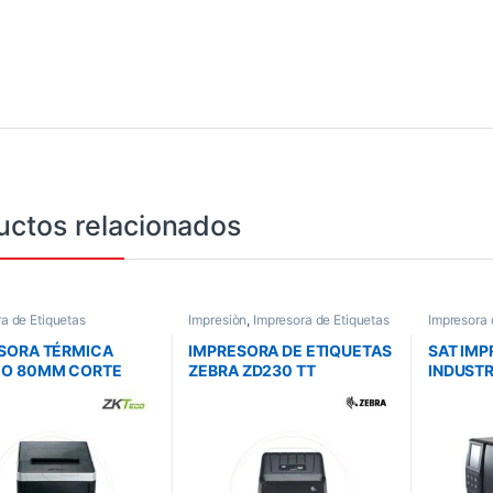
uctos relacionados
a de Etiquetas
Impresiòn
,
Impresora de Etiquetas
Impresora 
SORA TÉRMICA
IMPRESORA DE ETIQUETAS
SAT IM
CO 80MM CORTE
ZEBRA ZD230 TT
INDUSTR
B | SKU: ZK-P8008
ESCRITORIO 74/300M 203
SAT XT4
DPI STANDARD