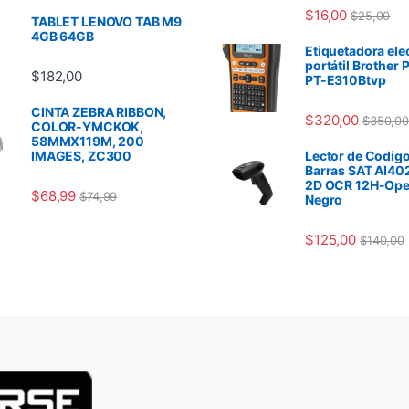
$
16,00
$
25,00
TABLET LENOVO TAB M9
4GB 64GB
Etiquetadora ele
portátil Brother 
$
182,00
PT-E310Btvp
CINTA ZEBRA RIBBON,
$
320,00
$
350,00
COLOR-YMCKOK,
58MMX119M, 200
IMAGES, ZC300
Lector de Codigo
Barras SAT AI40
2D OCR 12H-Ope
$
68,99
$
74,99
Negro
$
125,00
$
140,00