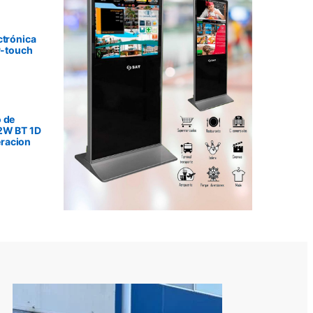
ctrónica
P-touch
 de
2W BT 1D
racion