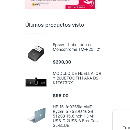
Últimos productos visto
Epson - Label printer -
Monochrome TM-P20II 2"
$
290,00
MODULO DE HUELLA, QR
Y BLUETOOTH PARA DS-
K1T673DX
$
95,00
HP 15-fc0256la AMD
Ryzen 5 7520U 16GB
512GB 15.6Inch HDMI
USB-C 2USB-A FreeDos-
SL-BLUE
Tra