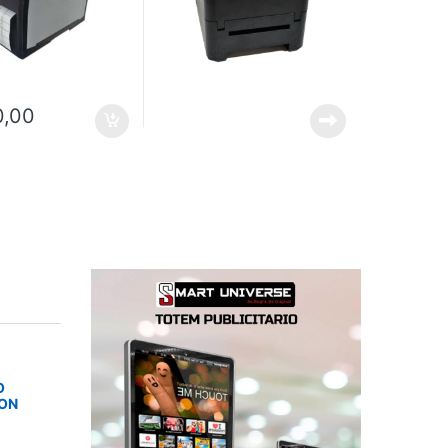
0,00
O
SON