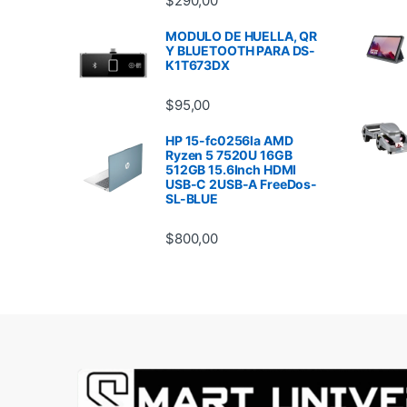
$
290,00
MODULO DE HUELLA, QR
Y BLUETOOTH PARA DS-
K1T673DX
$
95,00
HP 15-fc0256la AMD
Ryzen 5 7520U 16GB
512GB 15.6Inch HDMI
USB-C 2USB-A FreeDos-
SL-BLUE
$
800,00