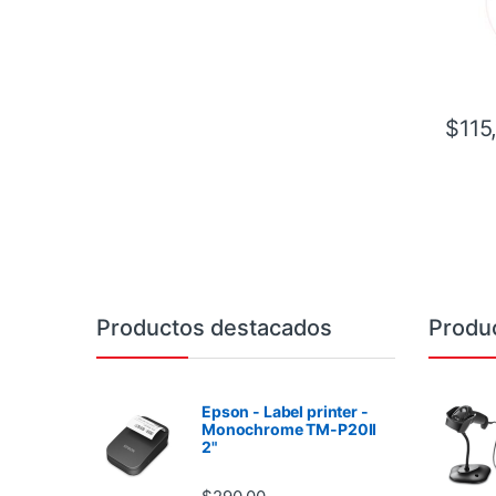
$
115
Brands Carousel
Productos destacados
Produ
Epson - Label printer -
Monochrome TM-P20II
2"