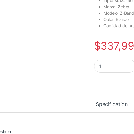
Tipo: Brazalete
Marca: Zebra
Modelo: Z-Band
Color: Blanco
Cantidad de bra
$
337,9
BRAZALETE ZEBRA Z
Specification
nslator