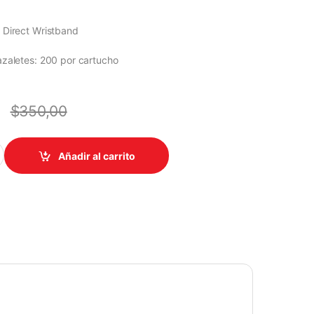
 Direct Wristband
zaletes: 200 por cartucho
9
$
350,00
-BAND DIRECT CARTRIDGE KIT - 1PULG X 11PULG KIT (WHITE), 20
Añadir al carrito