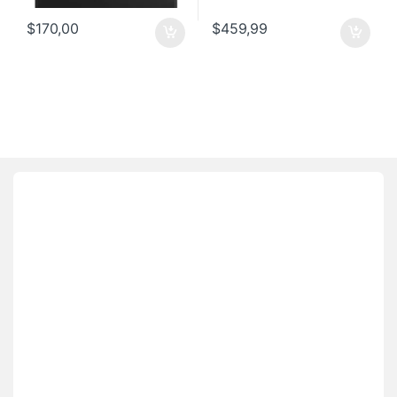
$
170,00
$
459,99
Brands Carousel