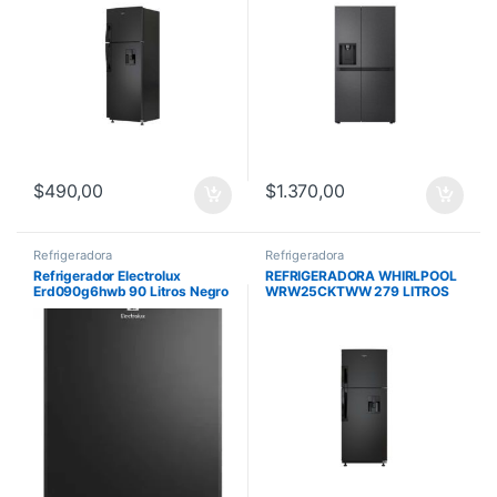
$
490,00
$
1.370,00
Refrigeradora
Refrigeradora
Refrigerador Electrolux
REFRIGERADORA WHIRLPOOL
Erd090g6hwb 90 Litros Negro
WRW25CKTWW 279 LITROS
TOP MOUNT DISPENSADOR
ACERO GALVANIZADO