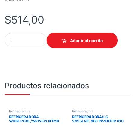
$
514,00
REFRIGERADORA WHIRLPOOL WRW32CKTWW 303 LITROS TOP 
Añadir al carrito
Productos relacionados
Refrigeradora
Refrigeradora
REFRIGERADORA
REFRIGERADORA/LG
WHIRLPOOL/WRW32CKTMB
VS25LQIK SBS INVERTER 610
303 LITROS TOP MOUNT
LITROS CON DISPENSADOR
DISPENSADOR ONYX