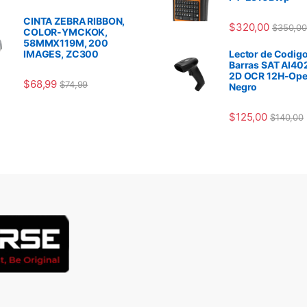
CINTA ZEBRA RIBBON,
$
320,00
$
350,00
COLOR-YMCKOK,
58MMX119M, 200
IMAGES, ZC300
Lector de Codigo
Barras SAT AI40
2D OCR 12H-Ope
$
68,99
$
74,99
Negro
$
125,00
$
140,00