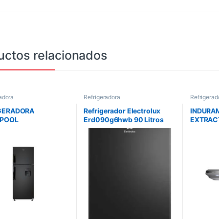
uctos relacionados
adora
Refrigeradora
Refrigerad
GERADORA
Refrigerador Electrolux
INDURA
LPOOL
Erd090g6hwb 90 Litros
EXTRAC
5CKTWW 279
Negro
110V 6
S TOP MOUNT
NSADOR ACERO
NIZADO