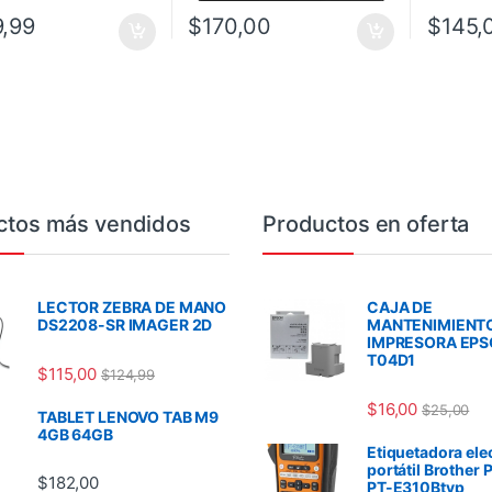
,99
$
170,00
$
145,
ctos más vendidos
Productos en oferta
LECTOR ZEBRA DE MANO
CAJA DE
DS2208-SR IMAGER 2D
MANTENIMIENT
IMPRESORA EP
T04D1
$
115,00
$
124,99
$
16,00
$
25,00
TABLET LENOVO TAB M9
4GB 64GB
Etiquetadora ele
portátil Brother 
$
182,00
PT-E310Btvp