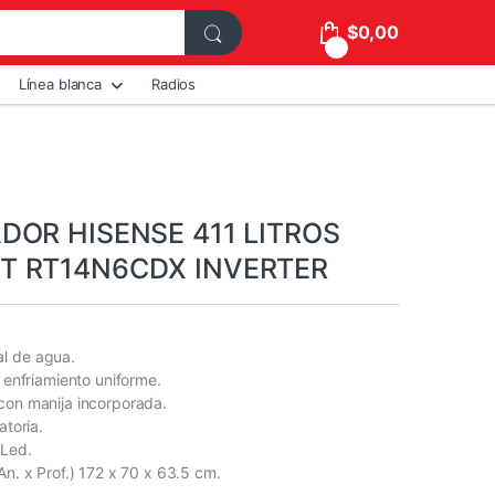
$
0,00
0
Línea blanca
Radios
DOR HISENSE 411 LITROS
T RT14N6CDX INVERTER
l de agua.
a enfriamiento uniforme.
con manija incorporada.
atoria.
 Led.
An. x Prof.) 172 x 70 x 63.5 cm.