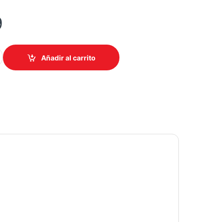
9
NSE 411 LITROS TOP MOUNT RT14N6CDX INVERTER quantity
Añadir al carrito