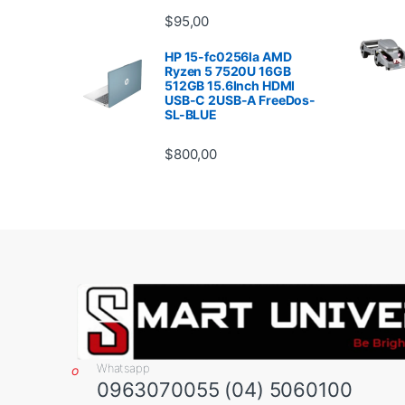
$
95,00
HP 15-fc0256la AMD
Ryzen 5 7520U 16GB
512GB 15.6Inch HDMI
USB-C 2USB-A FreeDos-
SL-BLUE
$
800,00
Whatsapp
0963070055 (04) 5060100