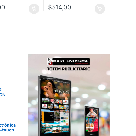
00
$
514,00
O
SON
ctrónica
P-touch