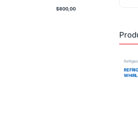
$
800,00
Prod
Refriger
REFRI
WHIR
WRW2
LITRO
DISPE
GALVA