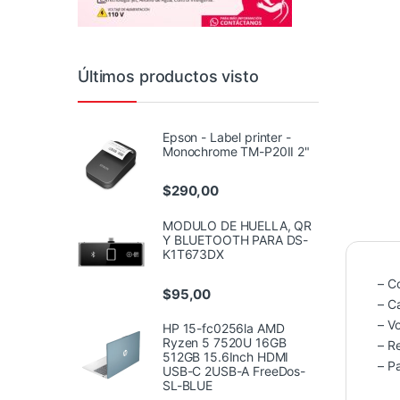
Últimos productos visto
Epson - Label printer -
Monochrome TM-P20II 2"
$
290,00
MODULO DE HUELLA, QR
Y BLUETOOTH PARA DS-
K1T673DX
– C
$
95,00
– C
– Vo
HP 15-fc0256la AMD
Ryzen 5 7520U 16GB
– R
512GB 15.6Inch HDMI
– Pa
USB-C 2USB-A FreeDos-
SL-BLUE