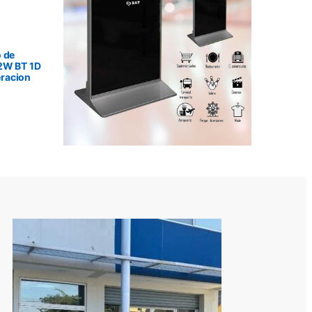
 de
2W BT 1D
racion