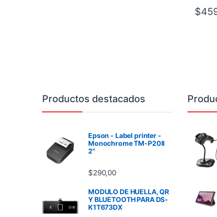
$
459
Brands Carousel
Productos destacados
Produ
Epson - Label printer -
Monochrome TM-P20II
2"
$
290,00
MODULO DE HUELLA, QR
Y BLUETOOTH PARA DS-
K1T673DX