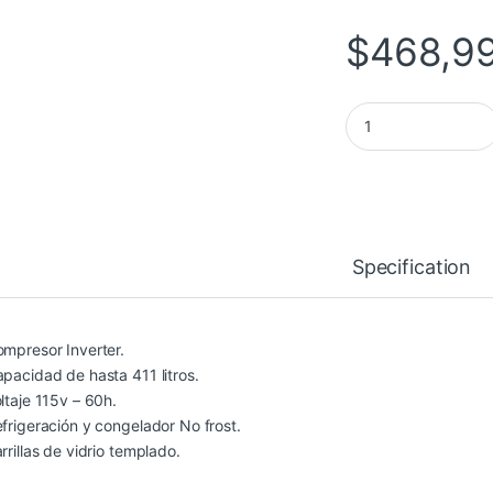
$
468,9
REFRIGERADOR HISE
Specification
ompresor Inverter.
apacidad de hasta 411 litros.
ltaje 115v – 60h.
efrigeración y congelador No frost.
rrillas de vidrio templado.