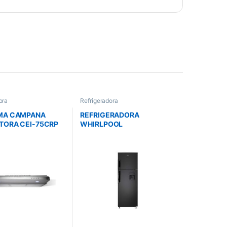
ora
Refrigeradora
MA CAMPANA
REFRIGERADORA
TORA CEI-75CRP
WHIRLPOOL
0HZ CROMA
WRW32CKTWW 303
LITROS TOP MOUNT
DISPENSADOR ACERO
GALVANIZADO