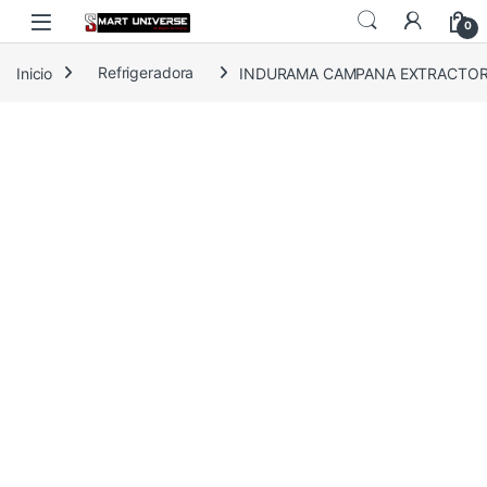
Skip to navigation
Skip to content
0
Inicio
Refrigeradora
INDURAMA CAMPANA EXTRACTORA