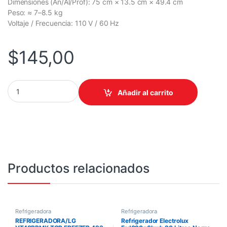
Dimensiones (An/Al/Prof): 75 cm × 13.5 cm × 49.4 cm
Peso: ≈ 7–8.5 kg
Voltaje / Frecuencia: 110 V / 60 Hz
$
145,00
INDURAMA CAMPANA EXTRACTORA CEI-75CRP 110V 60HZ CROM
Añadir al carrito
Productos relacionados
Refrigeradora
Refrigeradora
REFRIGERADORA/LG
Refrigerador Electrolux