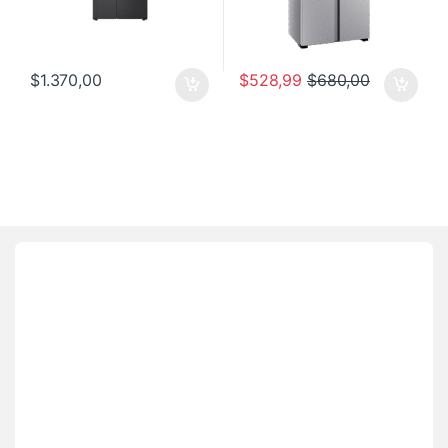
$
1.370,00
$
528,99
$
680,00
Brands Carousel