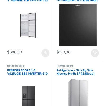
VT48BPMK TOP FREEZER 493
Erd090g6hwb 90 Litros Negro
LITROS SMART INVERTER
BLACK
$
690,00
$
170,00
Refrigeradora
Refrigeradora
REFRIGERADORA/LG
Refrigeradora Side By Side
VS25LQIK SBS INVERTER 610
Hisense Hs-Rs3P428Neda1
LITROS CON DISPENSADOR
468 Litros