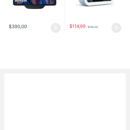
$
114,99
$
390,00
$
136,00
Brands Carousel