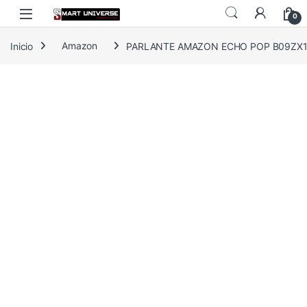
Skip to navigation
Skip to content
0
Inicio
Amazon
PARLANTE AMAZON ECHO POP B09ZX1LR