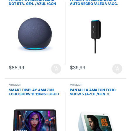
DOT 5TA. GEN. /AZUL /CON
AUTO NEGRO /ALEXA /ACC.
ALEXA /SENSOR
MANOS LIBRES
TEMPERATURA
/840268956189
$
85,99
$
39,99
Amazon
Amazon
SMART DISPLAY AMAZON
PANTALLA AMAZON ECHO
ECHO SHOW 11 11Inch Full-HD
SHOW 5 /AZUL /GEN. 3
Smart Display with Alexa Wifi
/TACTIL 5.5 /2MP CAMARA
BT 13MP Graphite
/840080543611