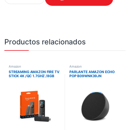
Productos relacionados
Amazon
Amazon
STREAMING AMAZON FIRE TV
PARLANTE AMAZON ECHO
STICK 4K /QC 1.7GHZ /8GB
POP B09WNK39JN
/WIFI 6 /CON ALEXA /
COMPACTO / CARBON /
840268935092
ALEXA / WIFI 5 / BT / EERO