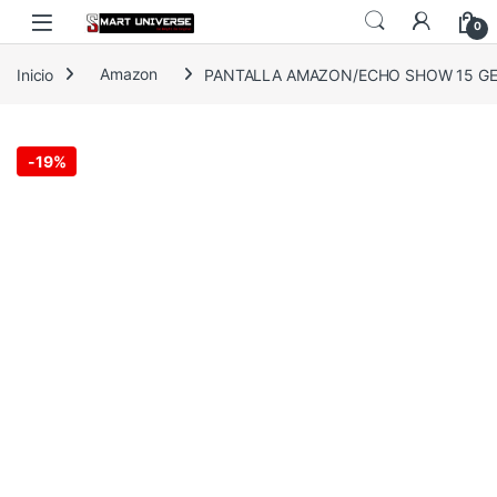
Skip to navigation
Skip to content
0
Inicio
Amazon
PANTALLA AMAZON/ECHO SHOW 15 GEN. 
-
19%