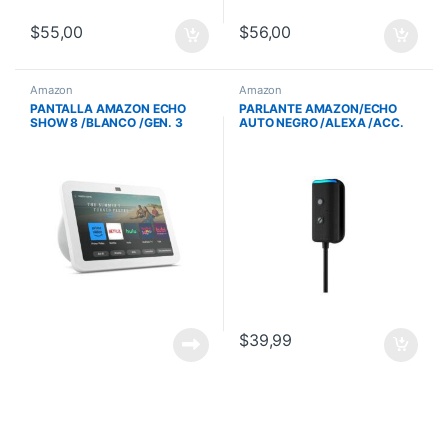
$
55,00
$
56,00
Amazon
Amazon
PANTALLA AMAZON ECHO
PARLANTE AMAZON/ECHO
SHOW 8 /BLANCO /GEN. 3
AUTO NEGRO /ALEXA /ACC.
/TACTIL 8 /ALEXA
MANOS LIBRES
/840268946920
/840268956189
$
39,99