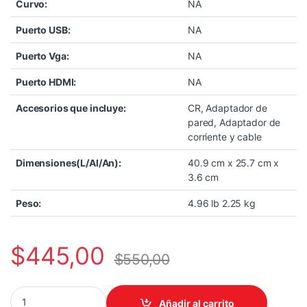
Curvo:
NA
Puerto USB:
NA
Puerto Vga:
NA
Puerto HDMI:
NA
Accesorios que incluye:
CR, Adaptador de
pared, Adaptador de
corriente y cable
Dimensiones(L/Al/An):
40.9 cm x 25.7 cm x
3.6 cm
Peso:
4.96 lb 2.25 kg
$
445,00
$
550,00
PANTALLA AMAZON/ECHO SHOW 15 GEN. 2 NEGRO /FHD 15.6 /FIRE
Añadir al carrito