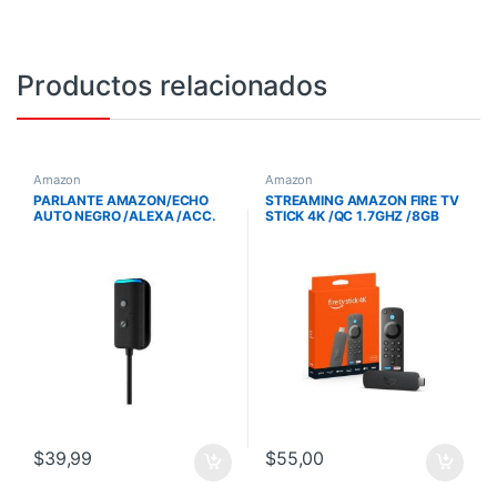
Productos relacionados
Amazon
Amazon
PARLANTE AMAZON/ECHO
STREAMING AMAZON FIRE TV
AUTO NEGRO /ALEXA /ACC.
STICK 4K /QC 1.7GHZ /8GB
MANOS LIBRES
/WIFI 6 /CON ALEXA /
/840268956189
840268935092
$
39,99
$
55,00