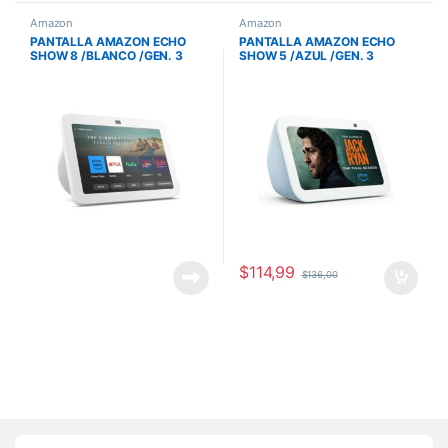
Amazon
Amazon
PANTALLA AMAZON ECHO
PANTALLA AMAZON ECHO
SHOW 8 /BLANCO /GEN. 3
SHOW 5 /AZUL /GEN. 3
/TACTIL 8 /ALEXA
/TACTIL 5.5 /2MP CAMARA
/840268946920
/840080543611
$
114,99
$
136,00
Brands Carousel