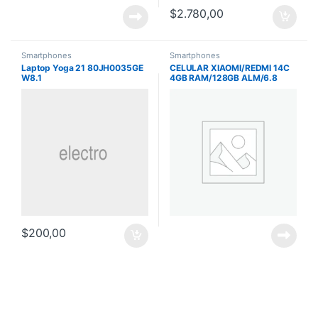
$
2.780,00
Smartphones
Smartphones
Laptop Yoga 21 80JH0035GE
CELULAR XIAOMI/REDMI 14C
W8.1
4GB RAM/128GB ALM/6.8
PULG/50MP/13MP
FRONTAL/AZUL
$
200,00