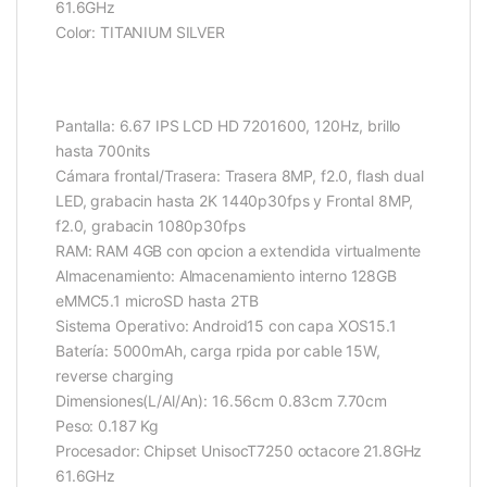
61.6GHz
Color: TITANIUM SILVER
Pantalla: 6.67 IPS LCD HD 7201600, 120Hz, brillo
hasta 700nits
Cámara frontal/Trasera: Trasera 8MP, f2.0, flash dual
LED, grabacin hasta 2K 1440p30fps y Frontal 8MP,
f2.0, grabacin 1080p30fps
RAM: RAM 4GB con opcion a extendida virtualmente
Almacenamiento: Almacenamiento interno 128GB
eMMC5.1 microSD hasta 2TB
Sistema Operativo: Android15 con capa XOS15.1
Batería: 5000mAh, carga rpida por cable 15W,
reverse charging
Dimensiones(L/Al/An): 16.56cm 0.83cm 7.70cm
Peso: 0.187 Kg
Procesador: Chipset UnisocT7250 octacore 21.8GHz
61.6GHz