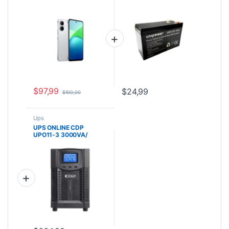
PULG 8MP TRASERA
12V/9AH
8MP
$
97,99
$
24,99
$
100,00
Ups
UPS ONLINE CDP
UPO11-3 3000VA/
2700W/ E/S:120V/
MONOFASICO/