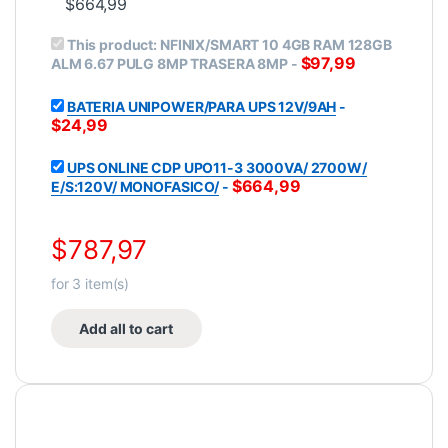
$
664,99
This product:
NFINIX/SMART 10 4GB RAM 128GB
$
97,99
ALM 6.67 PULG 8MP TRASERA 8MP
-
BATERIA UNIPOWER/PARA UPS 12V/9AH
-
$
24,99
UPS ONLINE CDP UPO11-3 3000VA/ 2700W/
$
664,99
E/S:120V/ MONOFASICO/
-
$
787,97
for
3
item(s)
Add all to cart