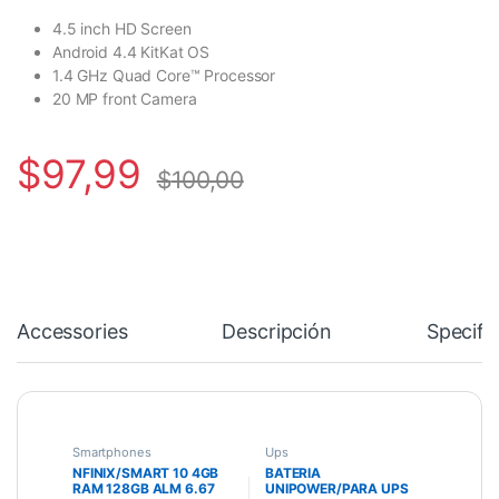
4.5 inch HD Screen
Android 4.4 KitKat OS
1.4 GHz Quad Core™ Processor
20 MP front Camera
$
97,99
$
100,00
Accessories
Descripción
Specifi
Smartphones
Ups
NFINIX/SMART 10 4GB
BATERIA
RAM 128GB ALM 6.67
UNIPOWER/PARA UPS