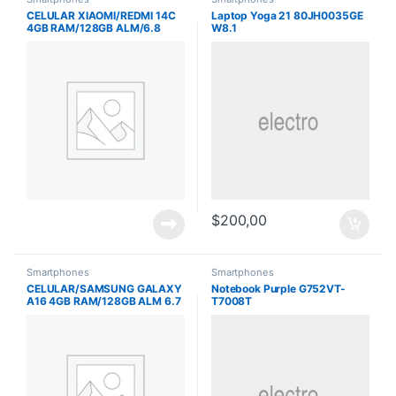
CELULAR XIAOMI/REDMI 14C
Laptop Yoga 21 80JH0035GE
4GB RAM/128GB ALM/6.8
W8.1
PULG/50MP/13MP
FRONTAL/NEGRO
$
200,00
Smartphones
Smartphones
CELULAR/SAMSUNG GALAXY
Notebook Purple G752VT-
A16 4GB RAM/128GB ALM 6.7
T7008T
PULG 50MP TRASERA 13MP
FRONTAL BLACK