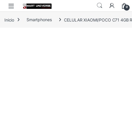
Skip to navigation
Skip to content
0
Inicio
Smartphones
CELULAR XIAOMI/POCO C71 4GB 