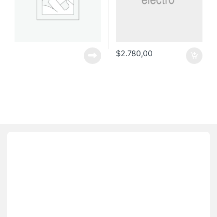
$
2.780,00
Brands Carousel