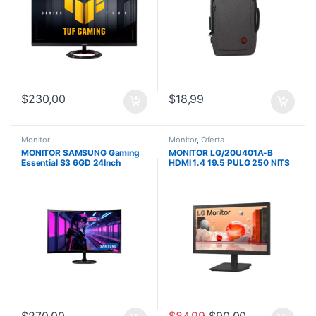
$
230,00
$
18,99
Monitor
Monitor
,
Oferta
MONITOR SAMSUNG Gaming
MONITOR LG/20U401A-B
Essential S3 6GD 24Inch
HDMI 1.4 19.5 PULG 250 NITS
Curved Full-HD 100Hz 4GTG
VESA PANTALLA TN LED
D-Sub HDMI Black