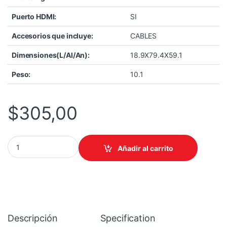
Puerto HDMI:
SI
Accesorios que incluye:
CABLES
Dimensiones(L/Al/An):
18.9X79.4X59.1
Peso:
10.1
$
305,00
MONITOR TEROS TE-3215G 32 PULG GAMER / CURVO / FHD 1920
Añadir al carrito
Descripción
Specification