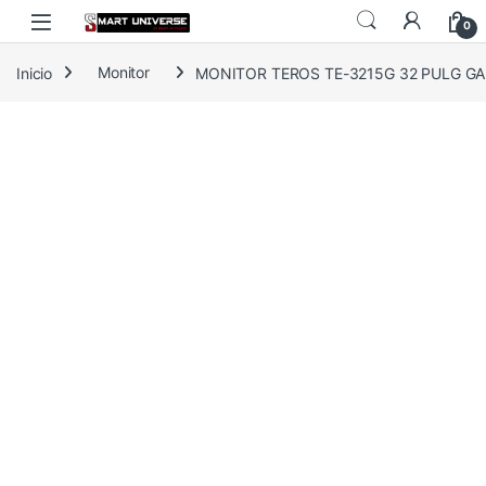
Skip to navigation
Skip to content
0
Inicio
Monitor
MONITOR TEROS TE-3215G 32 PULG GAM