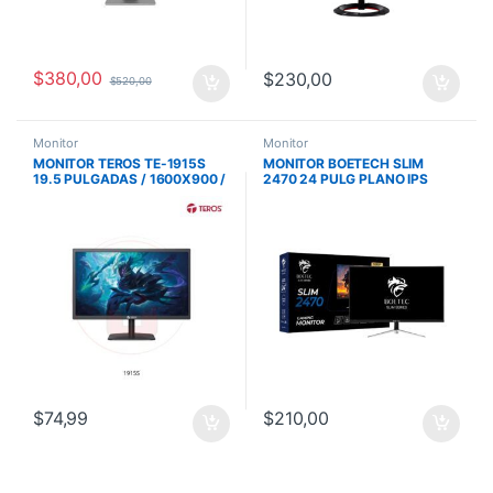
$
380,00
$
230,00
$
520,00
Monitor
Monitor
MONITOR TEROS TE-1915S
MONITOR BOETECH SLIM
19.5 PULGADAS / 1600X900 /
2470 24 PULG PLANO IPS
5MS / 220 NITS / HDMI – VGA
144HZ 1MS
$
74,99
$
210,00