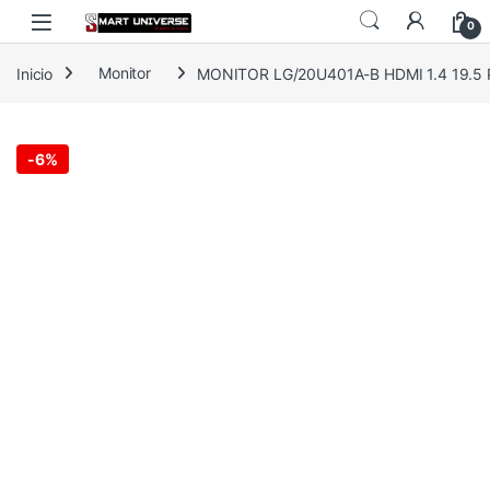
Skip to navigation
Skip to content
0
Inicio
Monitor
MONITOR LG/20U401A-B HDMI 1.4 19.5
-
6%