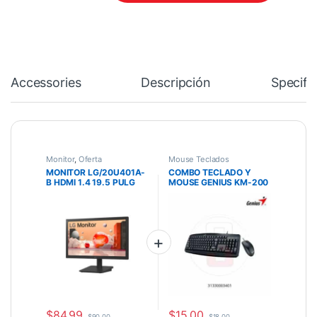
Accessories
Descripción
Specifi
Monitor
,
Oferta
Mouse Teclados
MONITOR LG/20U401A-
COMBO TECLADO Y
B HDMI 1.4 19.5 PULG
MOUSE GENIUS KM-200
250 NITS VESA
USB NEGRO
PANTALLA TN LED
$
84,99
$
15,00
$
90,00
$
18,00