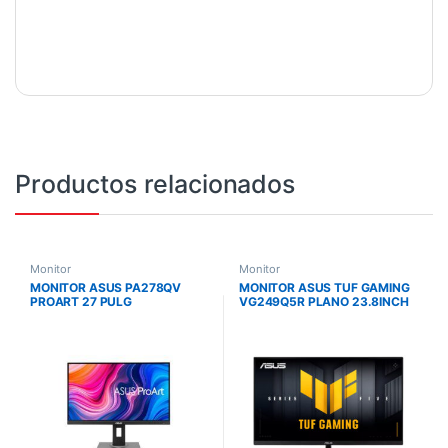
Productos relacionados
Monitor
Monitor
MONITOR ASUS PA278QV
MONITOR ASUS TUF GAMING
PROART 27 PULG
VG249Q5R PLANO 23.8INCH
FHD 200HZ IPS 0.3MS
EXTREME LOW MOTION