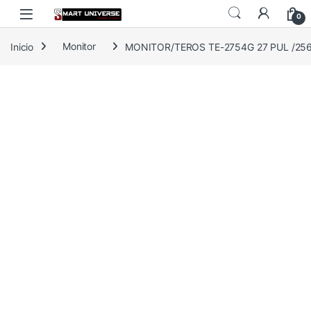
Skip to navigation
Skip to content
0
Inicio
Monitor
MONITOR/TEROS TE-2754G 27 PUL /2560X