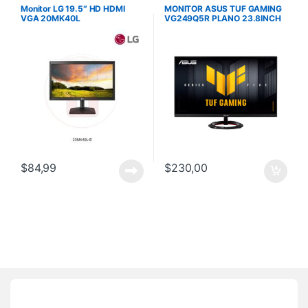
Monitor LG 19.5″ HD HDMI
MONITOR ASUS TUF GAMING
VGA 20MK40L
VG249Q5R PLANO 23.8INCH
FHD 200HZ IPS 0.3MS
EXTREME LOW MOTION
$
84,99
$
230,00
Brands Carousel