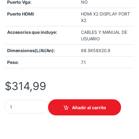
Puerto Vga:
NO
Puerto HDMI:
HDMI X2 DISPLAY PORT
X2
Accesorios que incluye:
CABLES Y MANUAL DE
USUARIO
Dimensiones(L/Al/An):
68.9X58X20.9
Peso:
7.1
$
314,99
MONITOR/TEROS TE-2754G 27 PUL /2560X1440 / 200HZ / 1MS / IP
Añadir al carrito