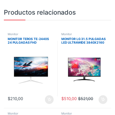
Productos relacionados
Monitor
Monitor
MONITOR TEROS TE-2440S
MONITOR LG 31.5 PULGADAS
24 PULGADAS FHD
LED ULTRAWIDE 3840X2160
1920X1080 / IPS / 5MS – 75HZ
4K HDMI DP 60HZ FREESYNC
/ PLANO SIN BORDES /
ALTAVOCES NEGRO
PARLANTES
$
210,00
$
510,00
$
521,00
Monitor
Monitor