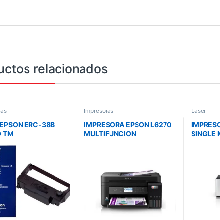
uctos relacionados
ras
Impresoras
Laser
 EPSON ERC-38B
IMPRESORA EPSON L6270
IMPRES
O TM
MULTIFUNCION
SINGLE
20/300/325
WIFI/ETHERNET DUPLEX
INALAMB
T504
C11CG9