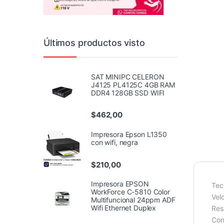
Últimos productos visto
SAT MINIPC CELERON
J4125 PL4125C 4GB RAM
DDR4 128GB SSD WIFI
$
462,00
Impresora Epson L1350
con wifi, negra
$
210,00
Impresora EPSON
Tec
WorkForce C-5810 Color
Vel
Multifuncional 24ppm ADF
Wifi Ethernet Duplex
Res
Con