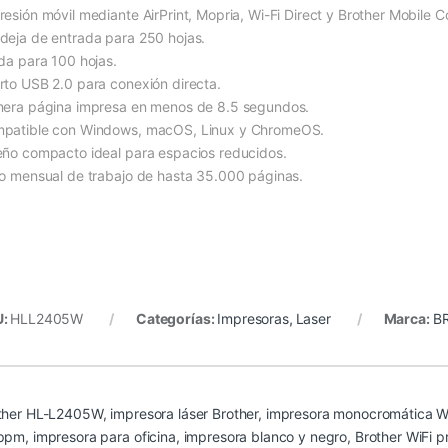
resión móvil mediante AirPrint, Mopria, Wi-Fi Direct y Brother Mobile C
deja de entrada para 250 hojas.
ida para 100 hojas.
rto USB 2.0 para conexión directa.
mera página impresa en menos de 8.5 segundos.
patible con Windows, macOS, Linux y ChromeOS.
eño compacto ideal para espacios reducidos.
lo mensual de trabajo de hasta 35.000 páginas.
U:
HLL2405W
Categorías:
Impresoras
,
Laser
Marca:
B
ther HL-L2405W, impresora láser Brother, impresora monocromática WiF
ppm, impresora para oficina, impresora blanco y negro, Brother WiFi pr