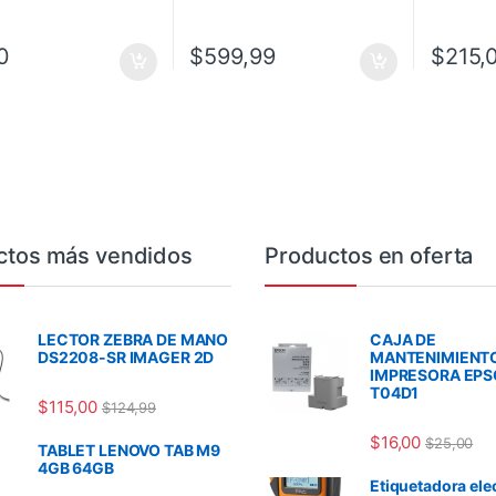
0
$
599,99
$
215,
ctos más vendidos
Productos en oferta
LECTOR ZEBRA DE MANO
CAJA DE
DS2208-SR IMAGER 2D
MANTENIMIENT
IMPRESORA EP
T04D1
$
115,00
$
124,99
$
16,00
$
25,00
TABLET LENOVO TAB M9
4GB 64GB
Etiquetadora ele