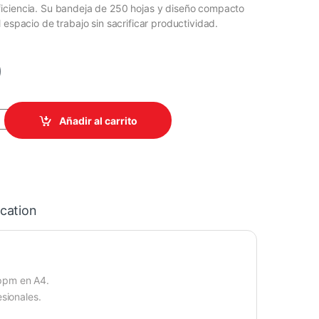
iciencia. Su bandeja de 250 hojas y diseño compacto
 espacio de trabajo sin sacrificar productividad.
0
BROTHER MONOCROMATICA HLL2405W 24 PPM WIFI quantity
Añadir al carrito
ication
ppm en A4.
sionales.