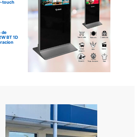
P-touch
 de
2W BT 1D
racion