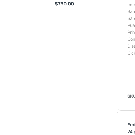
$
750,00
Imp
Ban
Sal
Pue
Pri
Com
Dis
Cic
SK
Bro
24 