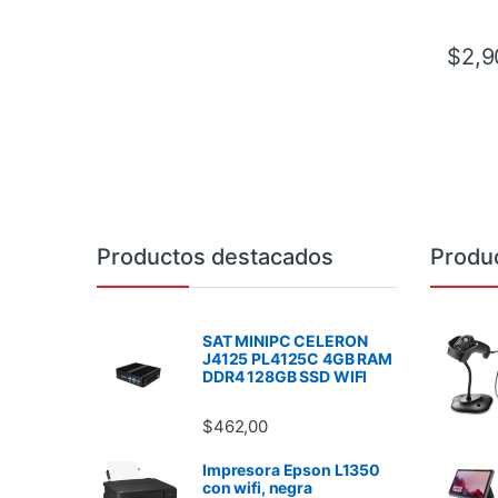
$
2,9
Brands Carousel
Productos destacados
Produ
SAT MINIPC CELERON
J4125 PL4125C 4GB RAM
DDR4 128GB SSD WIFI
$
462,00
Impresora Epson L1350
con wifi, negra