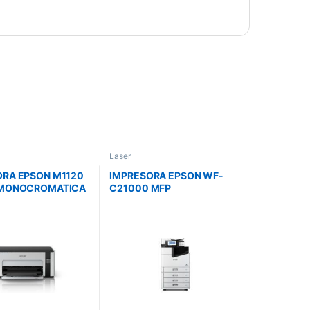
Laser
ORA EPSON M1120
IMPRESORA EPSON WF-
 MONOCROMATICA
C21000 MFP
RICA/WIFI T534
WIFI/ETHERNET/ADF/A3/D
6301
UPLEX C11CH88201