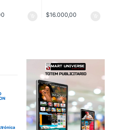
00
$
16.000,00
O
SON
ctrónica