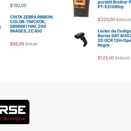
portátil Brother 
$
182,00
PT-E310Btvp
CINTA ZEBRA RIBBON,
$
320,00
$
350,00
COLOR-YMCKOK,
58MMX119M, 200
IMAGES, ZC300
Lector de Codigo
Barras SAT AI40
2D OCR 12H-Ope
$
68,99
$
74,99
Negro
$
125,00
$
140,00