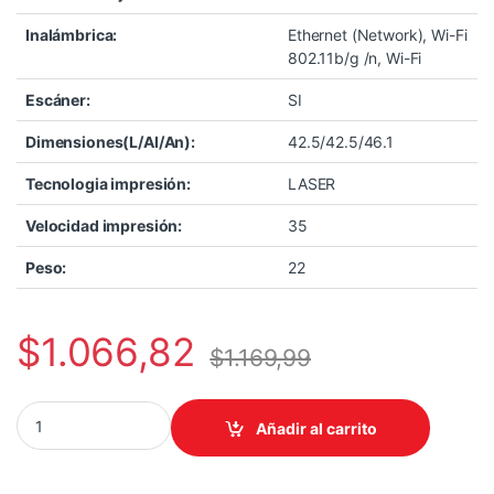
Inalámbrica:
Ethernet (Network), Wi-Fi
802.11b/g /n, Wi-Fi
Escáner:
SI
Dimensiones(L/Al/An):
42.5/42.5/46.1
Tecnologia impresión:
LASER
Velocidad impresión:
35
Peso:
22
$
1.066,82
$
1.169,99
IMPRESORA CANON LASER IC X MF1333C MFP COLOR A4 700-40
Añadir al carrito