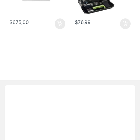
$
675,00
$
76,99
Brands Carousel