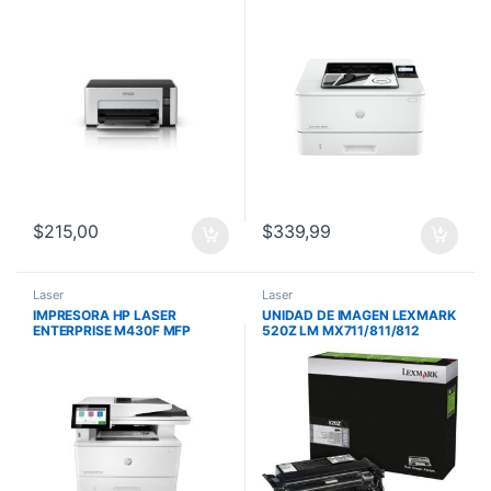
INALAMBRICA/WIFI T534
MONOCROMATICA 750-4000
C11CG96301
PAG 42PPM 256MB TONER
151A/X
$
215,00
$
339,99
Laser
Laser
IMPRESORA HP LASER
UNIDAD DE IMAGEN LEXMARK
ENTERPRISE M430F MFP
520Z LM MX711/811/812
MONOCROMATICA 900-4800
100000 PAG 52D0Z00
PAG 40PPM 2GB TONER
58A/X