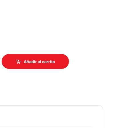
genGallery REGULADOR VOLTAJE CDP R2C-AVR1008 1000VA/ 500W
Añadir al carrito