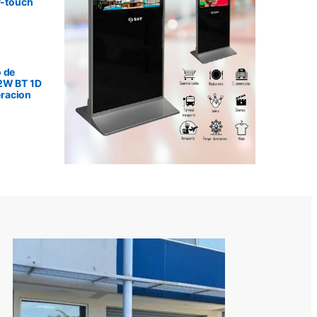
P-touch
 de
2W BT 1D
racion