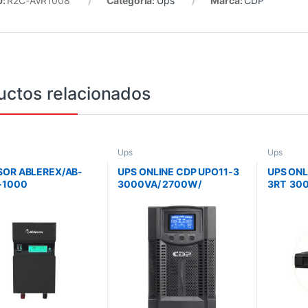
U:
R2C-AVR1008
Categoría:
Ups
Marca:
CDP
uctos relacionados
Ups
Ups
SOR ABLEREX/AB-
UPS ONLINE CDP UPO11-3
UPS ONL
-1000
3000VA/ 2700W/
3RT 30
VA/500W/120V/4
E/S:120V/ MONOFASICO/
E/S:120
/2 USB 5V 3AH
SALIDAS
CONVER
E