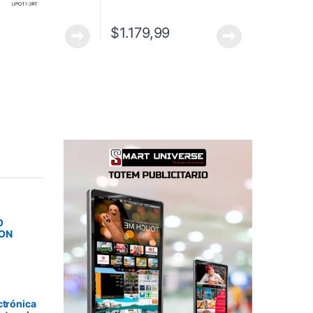
$
1.179,99
O
SON
ctrónica