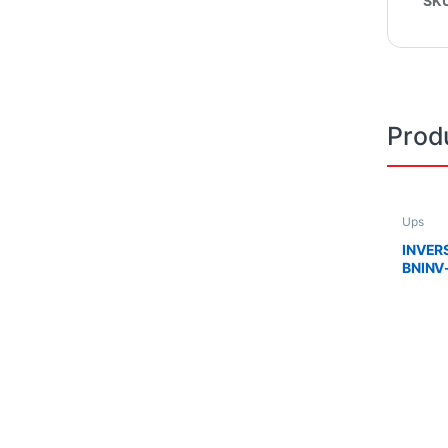
SK
Prod
Ups
INVER
BNINV
/1000
TOMAS