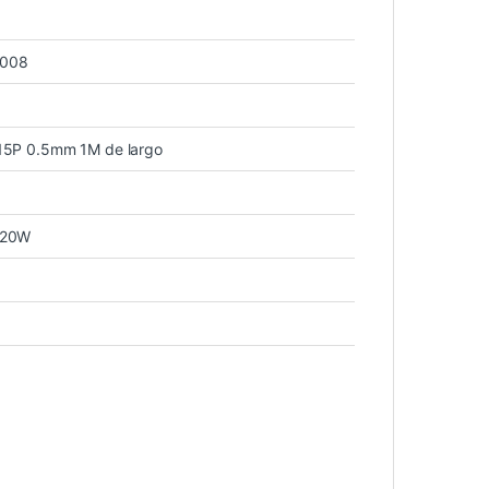
1008
5P 0.5mm 1M de largo
720W