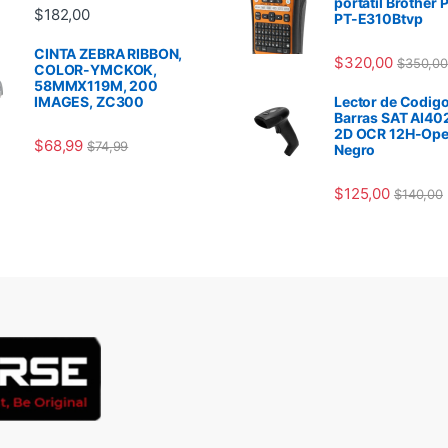
portátil Brother 
$
182,00
PT-E310Btvp
CINTA ZEBRA RIBBON,
$
320,00
$
350,00
COLOR-YMCKOK,
58MMX119M, 200
IMAGES, ZC300
Lector de Codigo
Barras SAT AI40
2D OCR 12H-Ope
$
68,99
$
74,99
Negro
$
125,00
$
140,00