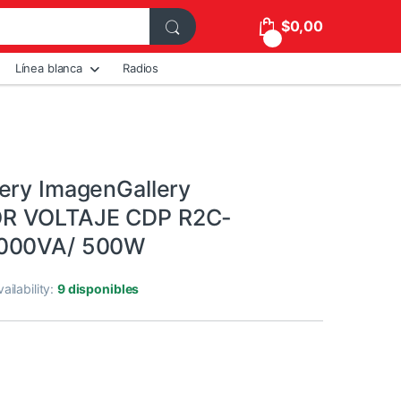
$
0,00
0
Línea blanca
Radios
ery ImagenGallery
R VOLTAJE CDP R2C-
000VA/ 500W
vailability:
9 disponibles