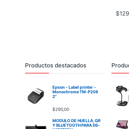
$
129
Brands Carousel
Productos destacados
Produ
Epson - Label printer -
Monochrome TM-P20II
2"
$
290,00
MODULO DE HUELLA, QR
Y BLUETOOTH PARA DS-