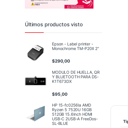
Últimos productos visto
Epson - Label printer -
Monochrome TM-P20II 2"
$
290,00
MODULO DE HUELLA, QR
Y BLUETOOTH PARA DS-
K1T673DX
$
95,00
HP 15-fc0256la AMD
Ryzen 5 7520U 16GB
512GB 15.6Inch HDMI
USB-C 2USB-A FreeDos-
Ti
SL-BLUE