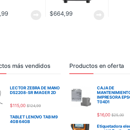
,99
$
664,99
ctos más vendidos
Productos en oferta
LECTOR ZEBRA DE MANO
CAJA DE
DS2208-SR IMAGER 2D
MANTENIMIENT
IMPRESORA EP
T04D1
$
115,00
$
124,99
$
16,00
$
25,00
TABLET LENOVO TAB M9
4GB 64GB
Etiquetadora ele