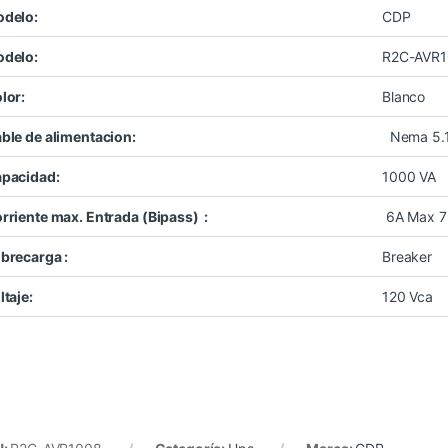
delo:
CDP
delo:
R2C-AVR
lor:
Blanco
ble de alimentacion:
Nema 5.1
pacidad:
1000 VA
rriente max. Entrada (Bipass) :
6A Max 
brecarga :
Breaker
ltaje:
120 Vca