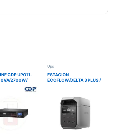
Ups
INE CDP UPO11-
ESTACION
00VA/2700W/
ECOFLOW/DELTA 3 PLUS /
V/ MONOFASICO/ 8
1024WH / 1800W SALIDA /
 DOBLE
BATERIA LITIO LFP
SION/RACK/TORR