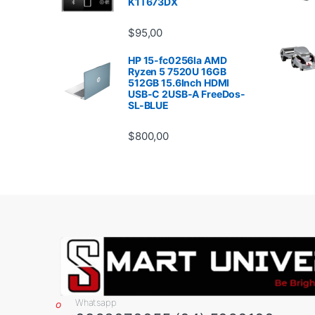
K1T673DX
$
95,00
HP 15-fc0256la AMD
Ryzen 5 7520U 16GB
512GB 15.6Inch HDMI
USB-C 2USB-A FreeDos-
SL-BLUE
$
800,00
Whatsapp