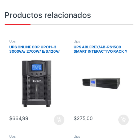
Productos relacionados
Ups
Ups
UPS ONLINE CDP UPO11-3
UPS ABLEREX/AB-RS1500
3000VA/ 2700W/ E/S:120V/
SMART INTERACTIVO RACK Y
MONOFASICO/
TORRE
/1500VA/900W/120V/8
TOMAS
$
664,99
$
275,00
Ups
Ups