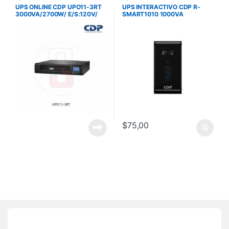
UPS ONLINE CDP UPO11-3RT
UPS INTERACTIVO CDP R-
3000VA/2700W/ E/S:120V/
SMART1010 1000VA
MONOFASICO/ 8 SALIDAS
500W/E/S:120V/6 SALIDAS
DOBLE
CONVERSION/RACK/TORRE
$
75,00
Brands Carousel