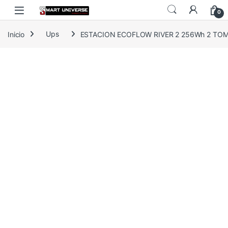
Skip to navigation
Skip to content
0
Inicio
Ups
ESTACION ECOFLOW RIVER 2 256Wh 2 TOMA