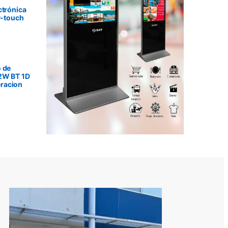
ctrónica
P-touch
 de
2W BT 1D
racion