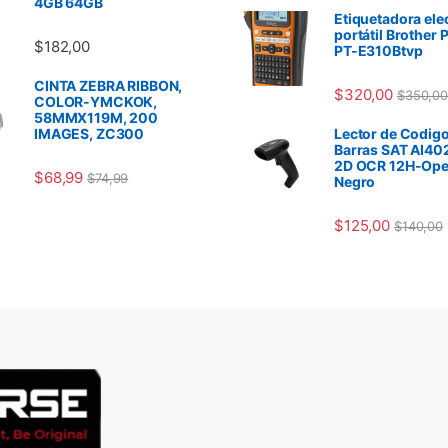
4GB 64GB
Etiquetadora ele
portátil Brother 
$
182,00
PT-E310Btvp
CINTA ZEBRA RIBBON,
$
320,00
$
350,00
COLOR-YMCKOK,
58MMX119M, 200
IMAGES, ZC300
Lector de Codigo
Barras SAT AI40
2D OCR 12H-Ope
$
68,99
$
74,99
Negro
$
125,00
$
140,00