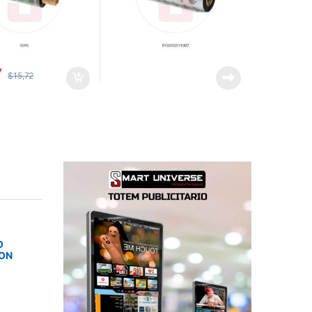
7
$
15,72
O
SON