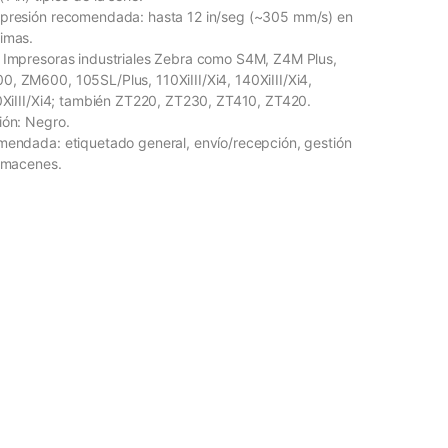
mpresión recomendada: hasta 12 in/seg (~305 mm/s) en
imas.
 Impresoras industriales Zebra como S4M, Z4M Plus,
, ZM600, 105SL/Plus, 110XiIII/Xi4, 140XiIII/Xi4,
20XiIII/Xi4; también ZT220, ZT230, ZT410, ZT420.
ión: Negro.
mendada: etiquetado general, envío/recepción, gestión
almacenes.