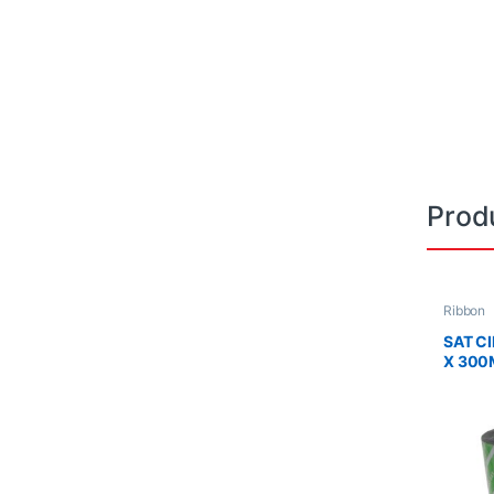
Prod
Ribbon
SAT C
X 300