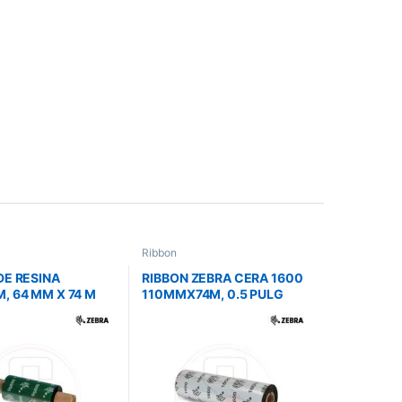
Ribbon
DE RESINA
RIBBON ZEBRA CERA 1600
, 64 MM X 74 M
110MMX74M, 0.5 PULG
CORE ZD220 UNIDAD