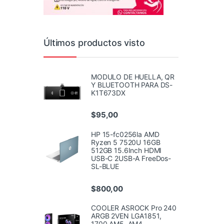
Últimos productos visto
MODULO DE HUELLA, QR
Y BLUETOOTH PARA DS-
K1T673DX
$
95,00
HP 15-fc0256la AMD
Ryzen 5 7520U 16GB
512GB 15.6Inch HDMI
USB-C 2USB-A FreeDos-
SL-BLUE
$
800,00
COOLER ASROCK Pro 240
ARGB 2VEN LGA1851,
1700 AM5, AM4