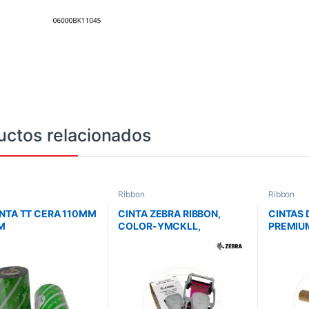
uctos relacionados
Ribbon
Ribbon
INTA TT CERA 110MM
CINTA ZEBRA RIBBON,
CINTAS 
M
COLOR-YMCKLL,
PREMIUM
58MMX119M, 200 IMAGES,
ZC300 ,COLOR Y MARCA
DE AGUA