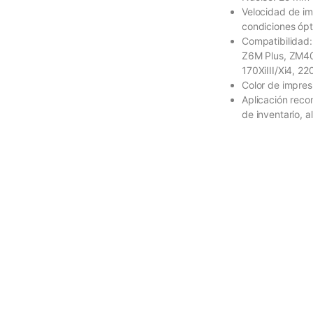
Velocidad de i
condiciones ópt
Compatibilidad:
Z6M Plus, ZM400
170XiIII/Xi4, 2
Color de impres
Aplicación reco
de inventario, 