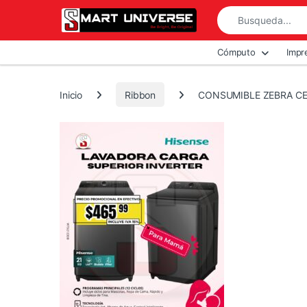
Skip to navigation
Skip to content
Search for:
All Departments
Cómputo
Impr
Inicio
Ribbon
CONSUMIBLE ZEBRA CE