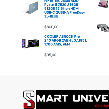
HP 15-fc0256la AMD
Ryzen 5 7520U 16GB
512GB 15.6Inch HDMI
USB-C 2USB-A FreeDos-
SL-BLUE
$
800,00
COOLER ASROCK Pro
240 ARGB 2VEN LGA1851,
1700 AM5, AM4
$
95,00