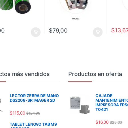
$
13,6
00
$
79,00
ctos más vendidos
Productos en oferta
LECTOR ZEBRA DE MANO
CAJA DE
DS2208-SR IMAGER 2D
MANTENIMIENT
IMPRESORA EP
T04D1
$
115,00
$
124,99
$
16,00
$
25,00
TABLET LENOVO TAB M9