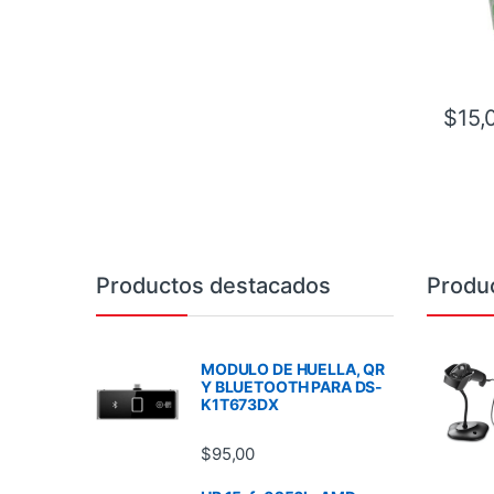
$
15,
Brands Carousel
Productos destacados
Produ
MODULO DE HUELLA, QR
Y BLUETOOTH PARA DS-
K1T673DX
$
95,00