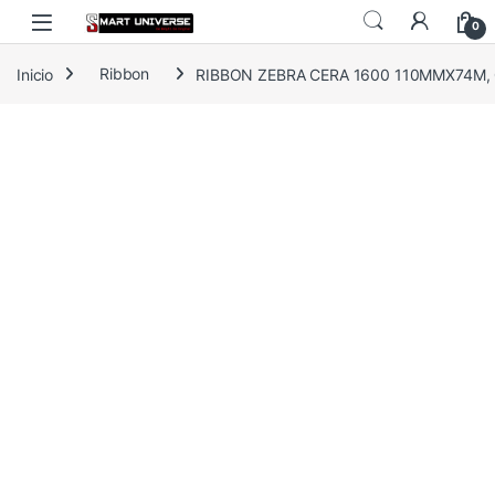
Skip to navigation
Skip to content
0
Inicio
Ribbon
RIBBON ZEBRA CERA 1600 110MMX74M, 