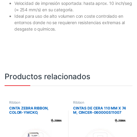
Velocidad de impresión soportada: hasta aprox. 10 inch/seg
(≈ 254 mm/s) en su categoría.
Ideal para uso de alto volumen con coste controlado en
entornos donde no se requieren resistencias extremas al
desgaste o químicos.
Productos relacionados
Ribbon
Ribbon
CINTA ZEBRA RIBBON,
CINTAS DE CERA 110 MM X 74
COLOR-YMCKO,
M, CINCER-06000GS11007
58MMX99M(228INX324FT),
200 IMAGES, ZC300,
ZC100/ZC300, LA