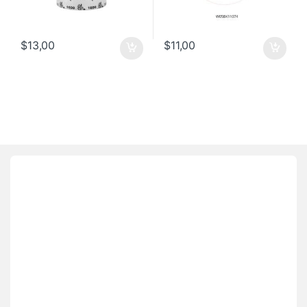
$
13,00
$
11,00
Brands Carousel