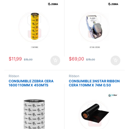
,0.5 PULG CORE QUIMICO
58MMX99M(228INX324FT),
RESISTENTE ZD UNIDAD
200 IMAGES, ZC300,
ZC100/ZC300, LA
$
11,99
$
69,00
$
15,00
$
79,00
Ribbon
Ribbon
CONSUMIBLE ZEBRA CERA
CONSUMIBLE 3NSTAR RIBBON
1600 110MM X 450MTS
CERA 110MM X 74M 0.50
STANDARD 1″CORE SERIES ZT
PULG CORE LTT214
UNIDAD