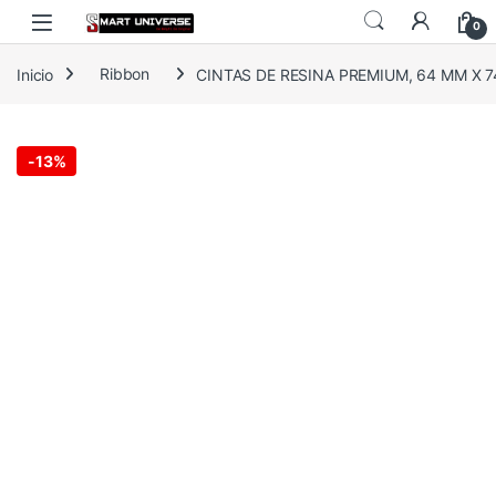
Skip to navigation
Skip to content
0
Inicio
Ribbon
CINTAS DE RESINA PREMIUM, 64 MM X 7
-
13%