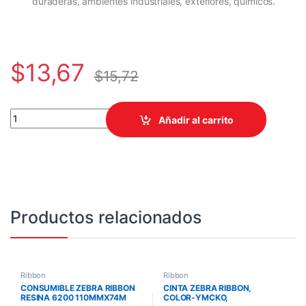
duraderas, ambientes industriales, exteriores, químicos.
$
13,67
$
15,72
CINTAS DE RESINA PREMIUM, 64 MM X 74 M quantity
Añadir al carrito
Productos relacionados
Ribbon
Ribbon
CONSUMIBLE ZEBRA RIBBON
CINTA ZEBRA RIBBON,
RESINA 6200 110MMX74M
COLOR-YMCKO,