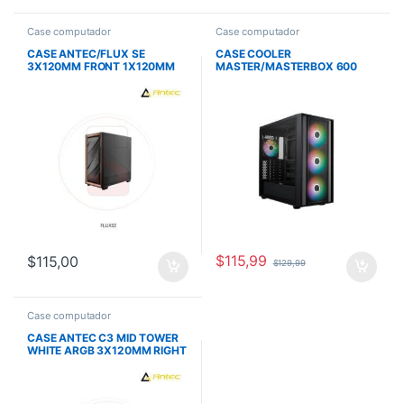
Case computador
Case computador
CASE ANTEC/FLUX SE
CASE COOLER
3X120MM FRONT 1X120MM
MASTER/MASTERBOX 600
PSU 1X140MM REAR
ATX ARG FANS HUB
$
115,99
$
115,00
$
129,99
Case computador
CASE ANTEC C3 MID TOWER
WHITE ARGB 3X120MM RIGHT
SIDE 1X1200 REAR