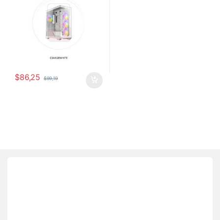
$
86,25
$
99,19
Brands Carousel