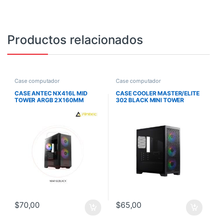
Productos relacionados
Case computador
Case computador
CASE ANTEC NX416L MID
CASE COOLER MASTER/ELITE
TOWER ARGB 2X160MM
302 BLACK MINI TOWER
FRONT 1X120MM REAR
MICRO ATX 3X120MM ARGB
PUERTO C EN PANEL
USB TYPE C EN PANEL
$
70,00
$
65,00