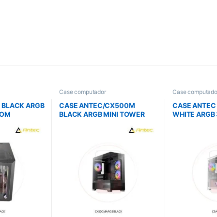
Case computador
Case computado
 BLACK ARGB
CASE ANTEC/CX500M
CASE ANTEC
TOM
BLACK ARGB MINI TOWER
WHITE ARGB
 SIDE
MICRO-ATX 2X120MM ARGB
RIGHT SIDE 
REVERSE FANS 1X120MM
ARGB REAR