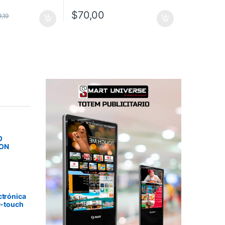
$
70,00
9,19
O
SON
ctrónica
P-touch