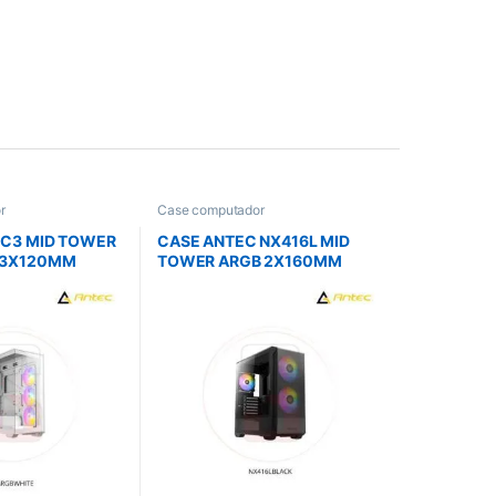
r
Case computador
 C3 MID TOWER
CASE ANTEC NX416L MID
 3X120MM
TOWER ARGB 2X160MM
1X1200 REAR
FRONT 1X120MM REAR
PUERTO C EN PANEL