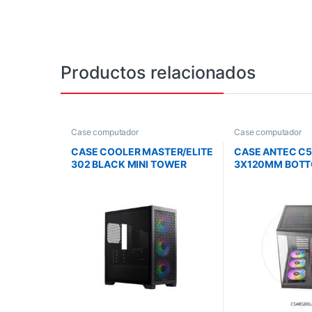
Productos relacionados
Case computador
Case computador
CASE COOLER MASTER/ELITE
CASE ANTEC C5
302 BLACK MINI TOWER
3X120MM BOT
MICRO ATX 3X120MM ARGB
3X120MM RIGHT
USB TYPE C EN PANEL
1X120MM REAR