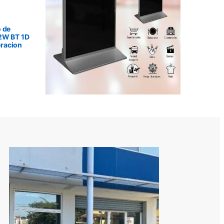
 de
2W BT 1D
racion