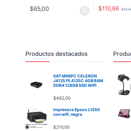
$
110,66
$
65,00
$
127,
Brands Carousel
Productos destacados
Produ
SAT MINIPC CELERON
J4125 PL4125C 4GB RAM
DDR4 128GB SSD WIFI
$
462,00
Impresora Epson L1350
con wifi, negra
$
210,00