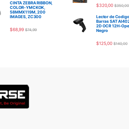
CINTA ZEBRA RIBBON,
$
320,00
$
350,00
COLOR-YMCKOK,
58MMX119M, 200
IMAGES, ZC300
Lector de Codigo
Barras SAT AI40
2D OCR 12H-Ope
$
68,99
$
74,99
Negro
$
125,00
$
140,00