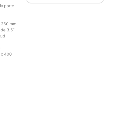
la parte
ta 360 mm
 de 3.5”
tud
D
 x 400