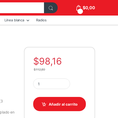
$
0,00
0
Línea blanca
Radios
$
98,16
$
112,89
CASE ANTEC/C5 WHITE CURVE ARGB 3X120MM B
(3
Añadir al carrito
mplado en