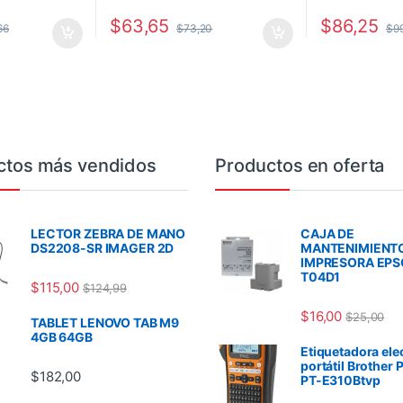
$
63,65
$
86,25
66
$
73,20
$
9
ctos más vendidos
Productos en oferta
LECTOR ZEBRA DE MANO
CAJA DE
DS2208-SR IMAGER 2D
MANTENIMIENT
IMPRESORA EP
T04D1
$
115,00
$
124,99
$
16,00
$
25,00
TABLET LENOVO TAB M9
4GB 64GB
Etiquetadora ele
portátil Brother 
$
182,00
PT-E310Btvp