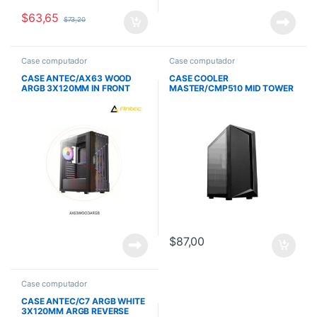
$
63,65
$
73,20
Case computador
Case computador
CASE ANTEC/AX63 WOOD
CASE COOLER
ARGB 3X120MM IN FRONT
MASTER/CMP510 MID TOWER
1X120MM IN REAR
SIN ODD ARGB NEGRO
$
87,00
Case computador
CASE ANTEC/C7 ARGB WHITE
3X120MM ARGB REVERSE