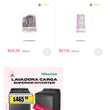
ATX 2X120MM ARGB
FRONT 1X120MM REAR
REVERSE FANS 1X120MM
ARGB REAR
$
68,95
$
61,16
$
79,30
$
70,33