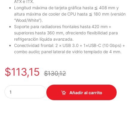
ATX e ITX.
Longitud máxima de tarjeta gráfica hasta ≦ 408 mm y
altura máxima de cooler de CPU hasta ≦ 180 mm (versión
“Wood/White”).
Soporte para radiadores frontales hasta 420 mm +
superiores hasta 360 mm, ofreciendo flexibilidad para
refrigeración líquida avanzada.
Conectividad frontal: 2 × USB 3.0 + 1×USB-C (10 Gbps) +
combo audio; panel lateral de vidrio templado de 4 mm.
$
113,15
$
130,12
CASE ANTEC/FLUX WOOD WHITE MID TOWER 3X120MM IN FRON
Añadir al carrito