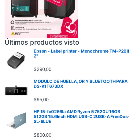
Últimos productos visto
Epson - Label printer - Monochrome TM-P20II
2"
$
290,00
MODULO DE HUELLA, QR Y BLUETOOTH PARA
DS-K1T673DX
$
95,00
HP 15-fc0256la AMD Ryzen 5 7520U 16GB
512GB 15.6Inch HDMI USB-C 2USB-A FreeDos-
SL-BLUE
$
800,00