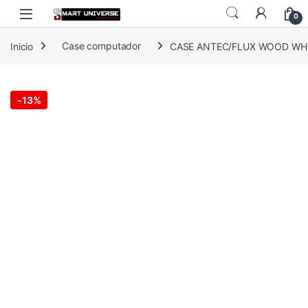
Skip to navigation
Skip to content
0
Inicio
Case computador
CASE ANTEC/FLUX WOOD WHI
-
13%