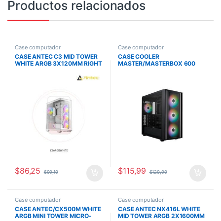
Productos relacionados
Case computador
Case computador
CASE ANTEC C3 MID TOWER
CASE COOLER
WHITE ARGB 3X120MM RIGHT
MASTER/MASTERBOX 600
SIDE 1X1200 REAR
ATX ARG FANS HUB
$
86,25
$
115,99
$
99,19
$
129,99
Case computador
Case computador
CASE ANTEC/CX500M WHITE
CASE ANTEC NX416L WHITE
ARGB MINI TOWER MICRO-
MID TOWER ARGB 2X1600MM