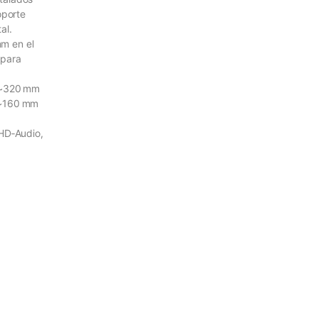
oporte
al.
m en el
 para
a ~320 mm
 ~160 mm
 HD‑Audio,