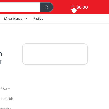
$
0,00
0
Línea blanca
Radios
D
T
ntica +
e exhibir
talados