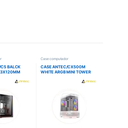
r
Case computador
/C5 BALCK
CASE ANTEC/CX500M
 3X120MM
WHITE ARGB MINI TOWER
20MM REAR
MICRO-ATX 2X120MM ARGB
REVERSE FANS 1X120MM
ARGB REAR