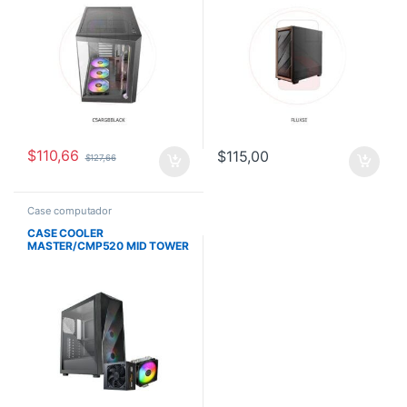
$
110,66
$
115,00
$
127,66
Case computador
CASE COOLER
MASTER/CMP520 MID TOWER
BLACK BUNDLE FUENTE 650W
BRONZE – AIR COOLER 212
SPECTRUM