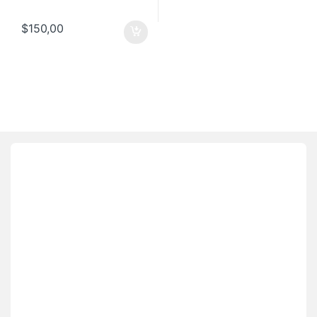
$
150,00
Brands Carousel