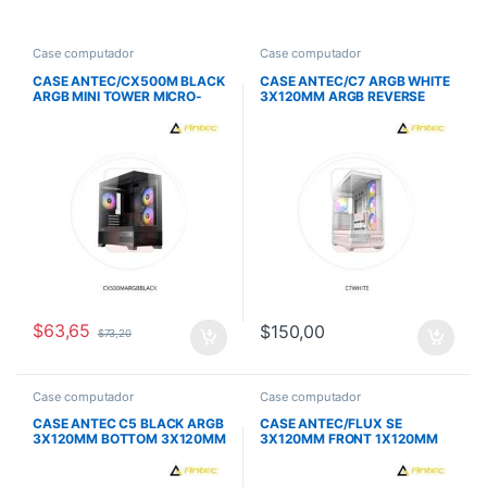
Case computador
Case computador
CASE ANTEC/CX500M BLACK
CASE ANTEC/C7 ARGB WHITE
ARGB MINI TOWER MICRO-
3X120MM ARGB REVERSE
ATX 2X120MM ARGB
1X140MM ARGB UN REAR
REVERSE FANS 1X120MM
ARGB REAR
$
63,65
$
150,00
$
73,20
Case computador
Case computador
CASE ANTEC C5 BLACK ARGB
CASE ANTEC/FLUX SE
3X120MM BOTTOM 3X120MM
3X120MM FRONT 1X120MM
RIGHT SIDE 1X120MM REAR
PSU 1X140MM REAR