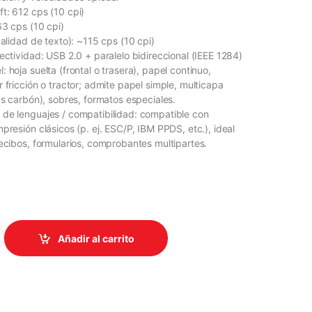
t: 612 cps (10 cpi)
63 cps (10 cpi)
calidad de texto): ~115 cps (10 cpi)
ectividad: USB 2.0 + paralelo bidireccional (IEEE 1284)
 hoja suelta (frontal o trasera), papel continuo,
 fricción o tractor; admite papel simple, multicapa
as carbón), sobres, formatos especiales.
de lenguajes / compatibilidad: compatible con
presión clásicos (p. ej. ESC/P, IBM PPDS, etc.), ideal
recibos, formularios, comprobantes multipartes.
0
X890II MATRICIAL 9 PINES 80 COLUMNAS 738 CPS/FX890 quanti
Añadir al carrito