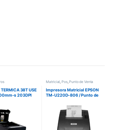
Pos
Matricial
,
Pos
,
Punto de Venta
T TERMICA 38T USE
Impresora Matricial EPSON
00mm-s 203DPI
TM-U220D-806 / Punto de
RTADOR USB
Venta, USB,
ETHERNET 1D 2D