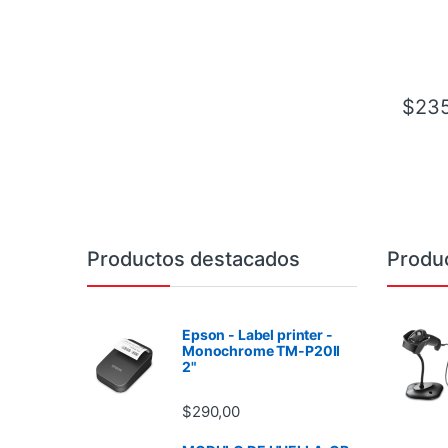
$
235
Brands Carousel
Productos destacados
Produ
Epson - Label printer -
Monochrome TM-P20II
2"
$
290,00