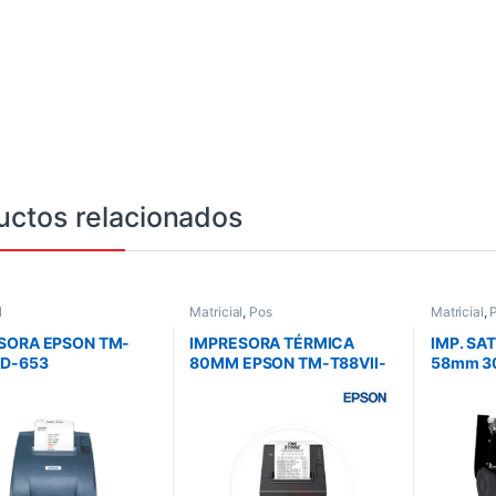
uctos relacionados
l
Matricial
,
Pos
Matricial
,
SORA EPSON TM-
IMPRESORA TÉRMICA
IMP. SA
D-653
80MM EPSON TM-T88VII-
58mm 3
CIAL/PARALELA/COR
052 500MM/S USB
con CO
NUAL/CON FUENTE/
ETHERNET.
SERIAL 
8B C31C518653
NEGRO