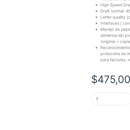
High Speed Draf
Draft normal: 4
Letter-quality (
Interfaces / con
Manejo de papel:
alimentación por
(original + copi
Reconocimiento 
protocolos de im
para facturas, 
$
475,0
IMPRESORA EPSON F