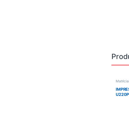
Prod
Matricia
IMPRE
U220P
MATRI
TE MA
ERC-3