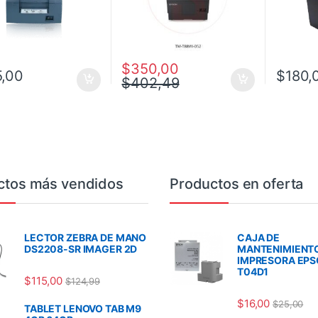
$
350,00
,00
$
180,
$
402,49
ctos más vendidos
Productos en oferta
LECTOR ZEBRA DE MANO
CAJA DE
DS2208-SR IMAGER 2D
MANTENIMIENT
IMPRESORA EP
T04D1
$
115,00
$
124,99
$
16,00
$
25,00
TABLET LENOVO TAB M9