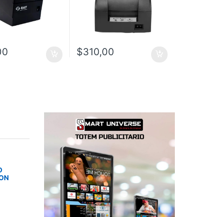
00
$
310,00
O
SON