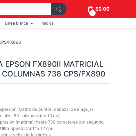
$
0,00
0
Línea blanca
Radios
CPS/FX890
 EPSON FX890II MATRICIAL
0 COLUMNAS 738 CPS/FX890
mpresión: Matriz de puntos, cabezal de 9 agujas.
ibles: 80 columnas (en 10 cpi).
mpresión (máxima): hasta 738 caracteres por segundo
Ultra Speed Draft” a 12 cpi.
ión y velocidades típicas: