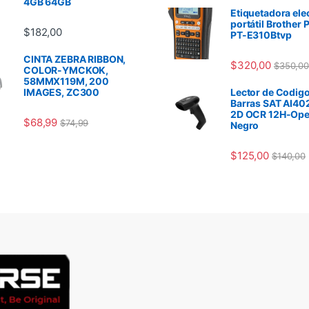
4GB 64GB
Etiquetadora ele
portátil Brother 
$
182,00
PT-E310Btvp
CINTA ZEBRA RIBBON,
$
320,00
$
350,00
COLOR-YMCKOK,
58MMX119M, 200
IMAGES, ZC300
Lector de Codigo
Barras SAT AI40
2D OCR 12H-Ope
$
68,99
$
74,99
Negro
$
125,00
$
140,00