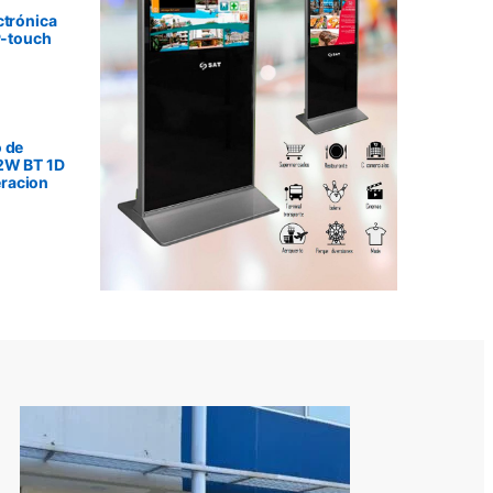
ctrónica
P-touch
 de
2W BT 1D
racion