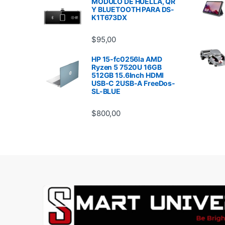
MODULO DE HUELLA, QR
Y BLUETOOTH PARA DS-
K1T673DX
$
95,00
HP 15-fc0256la AMD
Ryzen 5 7520U 16GB
512GB 15.6Inch HDMI
USB-C 2USB-A FreeDos-
SL-BLUE
$
800,00